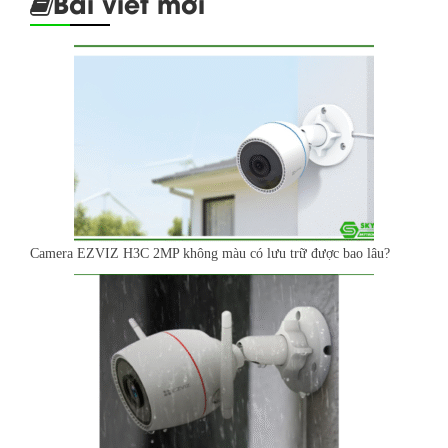
Bài viết mới
Camera EZVIZ H3C 2MP không màu có lưu trữ được bao lâu?