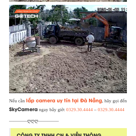
lắp camera uy tín tại Đà Nẵng
Nếu cần
, hãy gọi đến
SkyCamera
ngay bây giờ:
0329.30.4444
–
0329.30.4444
————ღღღ————–
CÔNG TY TNHH CN & VIỄN THÔNG