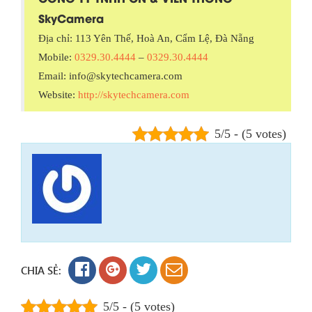
SkyCamera
Địa chỉ: 113 Yên Thế, Hoà An, Cẩm Lệ, Đà Nẵng
Mobile:
0329.30.4444
–
0329.30.4444
Email: info@skytechcamera.com
Website:
http://skytechcamera.com
5/5 - (5 votes)
CHIA SẺ:
5/5 - (5 votes)