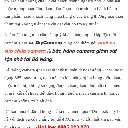
đó. Do ảnh hưởng của Covid nhiều doanh nghiệp nhỏ lẻ phá sản
hoặc ngưng hoạt động làm gián đoạn quá trình bảo hành bảo trì
sản phẩm hoặc khách hàng mua hàng ở các trang thương mại điện
tử nhưng không biết cách cài đặt cần hỗ trợ kỹ thuật.
Nhằm đáp ứng nhu cầu của quý khách hàng ngoài lắp đặt mới
SkyCamera
dịch vụ
camera giám sát,
cung cấp thêm gói
sửa chữa camera
bảo hành camera giám sát
và
tận nhà tại Đà Nẵng.
Hệ thống camera quan sát là thiết bị điện tử hoạt động 24/24, hoạt
động 365 ngày trong năm nên có khả năng bị hư hỏng một phần,
hoặc toàn bộ không sử dụng được, chẳng hạn như một số camera
bị mất kết nối hoặc đứt dây, hỏng nguồn, mạch camera bị hỏng,
camera không có hình ảnh.
Dù bạn mua ở đâu, không thể xem camera qua điện thoại, hãy liên
hệ với dịch vụ của chúng tôi để được phụ vụ tốt nhất khi gặp vấn
Hotline: 0905 123 070
đề về camera theo