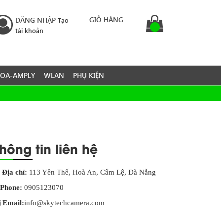
GIỎ HÀNG
ĐĂNG NHẬP
Tạo
tài khoản
LOA-AMPLY
WLAN
PHỤ KIỆN
hông tin liên hệ
Địa chỉ:
113 Yên Thế, Hoà An, Cẩm Lệ, Đà Nẵng
Phone:
0905123070
Email:
info@skytechcamera.com