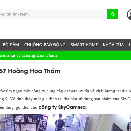
BỘ ĐÀM
CHUÔNG-BÁO ĐỘNG
SMART HOME
KHÓA CỬA
 trộm tại 67 Hoàng Hoa Thám
i 67 Hoàng Hoa Thám
tốc tìm ngay một công ty cung cấp camera uy tín và chất lượng tại địa b
ng ý. Vô tình thấy một gia đình tại địa bàn sử dụng sản phẩm của Sky
công ty SkyCamera
iện thoại gọi đến cho
.