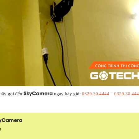
SkyCamera
 hãy gọi đến
ngay bây giờ:
0329.30.4444
–
0329.30.44
kyCamera
g