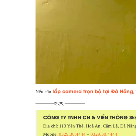
lắp camera trọn bộ tại Đà Nẵng
Nếu cần
,
————ღღღ————–
CÔNG TY TNHH CN & VIỄN THÔNG S
Địa chỉ: 113 Yên Thế, Hoà An, Cẩm Lệ, Đà Nẵn
Mobile:
0329.30.4444
–
0329.30.4444