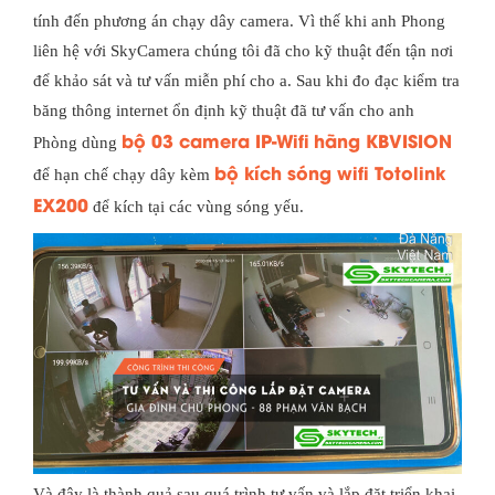
tính đến phương án chạy dây camera. Vì thế khi anh Phong
liên hệ với SkyCamera chúng tôi đã cho kỹ thuật đến tận nơi
để khảo sát và tư vấn miễn phí cho a. Sau khi đo đạc kiểm tra
băng thông internet ổn định kỹ thuật đã tư vấn cho anh
bộ 03 camera IP-Wifi
hãng KBVISION
Phòng dùng
bộ kích sóng wifi Totolink
để hạn chế chạy dây kèm
EX200
để kích tại các vùng sóng yếu.
Và đây là thành quả sau quá trình tư vấn và lắp đặt triển khai,