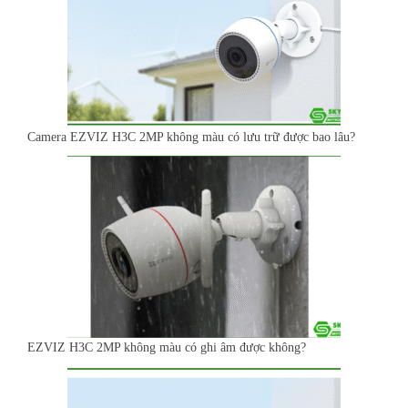
Camera EZVIZ H3C 2MP không màu có lưu trữ được bao lâu?
EZVIZ H3C 2MP không màu có ghi âm được không?