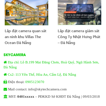
Lắp đặt camera quan sát
Lắp đặt camera giám sát
an ninh khu Villas The
Công Ty Nhật Hưng Phát
Ocean Đà Nẵng
– Đà Nẵng
SKYCAMERA
Địa chỉ: Lô B.199 Mai Đăng Chơn, Hoà Quý, Ngũ Hành Sơn,
Đà Nẵng
Cs2: 113 Yên Thế, Hòa An, Cẩm Lệ, Đà Nẵng
Điện thoại:
0905123070
Mail contact: info@skytechcamera.com
MST:
0401xxxxx
– PĐKKD Sở KHĐT Đà Nẵng | 09/03/2018