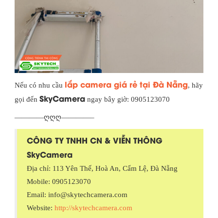
lắp camera giá rẻ tại Đà Nẵng
Nếu có nhu cầu
, hãy
SkyCamera
gọi đến
ngay bây giờ: 0905123070
————ღღღ————–
CÔNG TY TNHH CN & VIỄN THÔNG
SkyCamera
Địa chỉ: 113 Yên Thế, Hoà An, Cẩm Lệ, Đà Nẵng
Mobile: 0905123070
Email: info@skytechcamera.com
Website:
http://skytechcamera.com