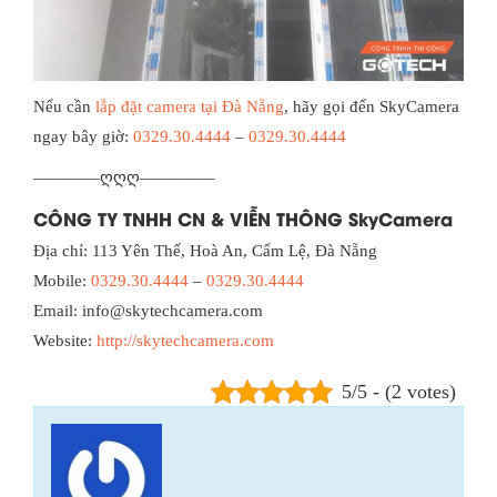
Nếu cần
lắp đặt camera tại Đà Nẵng
, hãy gọi đến SkyCamera
ngay bây giờ:
0329.30.4444
–
0329.30.4444
————ღღღ————–
CÔNG TY TNHH CN & VIỄN THÔNG SkyCamera
Địa chỉ: 113 Yên Thế, Hoà An, Cẩm Lệ, Đà Nẵng
Mobile:
0329.30.4444
–
0329.30.4444
Email: info@skytechcamera.com
Website:
http://skytechcamera.com
5/5 - (2 votes)