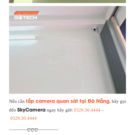
lắp camera quan sát tại Đà Nẵng
Nếu cần
, hãy gọi
SkyCamera
đến
ngay bây giờ:
0329.30.4444
–
0329.30.4444
————ღღღ————–