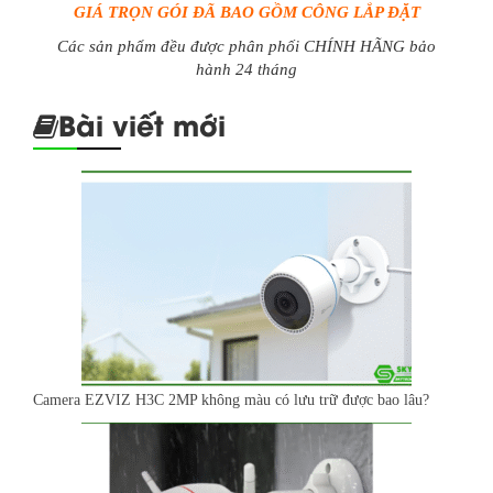
GIÁ TRỌN GÓI ĐÃ BAO GỒM CÔNG LẮP ĐẶT
Các sản phẩm đều được phân phối CHÍNH HÃNG bảo
hành 24 tháng
Bài viết mới
Camera EZVIZ H3C 2MP không màu có lưu trữ được bao lâu?