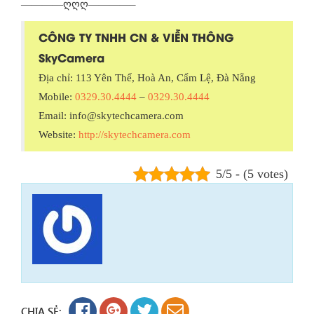
————ღღღ————–
CÔNG TY TNHH CN & VIỄN THÔNG
SkyCamera
Địa chỉ: 113 Yên Thế, Hoà An, Cẩm Lệ, Đà Nẵng
Mobile:
0329.30.4444
–
0329.30.4444
Email: info@skytechcamera.com
Website:
http://skytechcamera.com
5/5 - (5 votes)
CHIA SẺ: