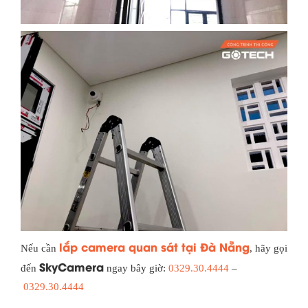
lắp camera quan sát tại Đà Nẵng
Nếu cần
, hãy gọi
SkyCamera
đến
ngay bây giờ:
0329.30.4444
–
0329.30.4444