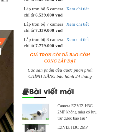
 anh
Lắp trọn bộ 6 camera
Xem chi tiết
chỉ từ
6.539.000 vnđ
Lắp trọn bộ 7 camera
Xem chi tiết
chỉ từ
7.339.000 vnđ
Lắp trọn bộ 8 camera
Xem chi tiết
chỉ từ
7.779.000 vnđ
GIÁ TRỌN GÓI ĐÃ BAO GỒM
CÔNG LẮP ĐẶT
Các sản phẩm đều được phân phối
CHÍNH HÃNG bảo hành 24 tháng
Bài viết mới
Camera EZVIZ H3C
2MP không màu có lưu
trữ được bao lâu?
EZVIZ H3C 2MP