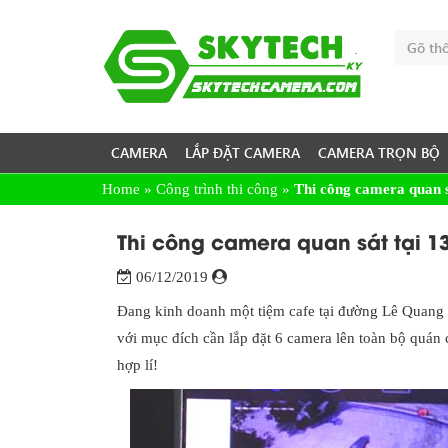
CAMERA
LẮP ĐẶT CAMERA
CAMERA TRỌN BỘ
Home
»
Công trình thi công
»
Thi công camera quan 
Thi công camera quan sát tại 
06/12/2019
Đang kinh doanh một tiệm cafe tại đường Lê Quang 
với mục đích cần lắp đặt 6 camera lên toàn bộ quán
hợp lí!