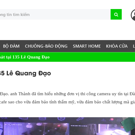
BỘ ĐÀM
CHUÔNG-BÁO ĐỘNG
SMART HOME
KHÓA CỬA
sát tại 135 Lê Quang Đạo
135 Lê Quang Đạo
Đạo. anh Thành đã tìm hiểu những đơn vị thi công camera uy tín tại Đ
 cafe sao cho vừa đảm bảo tính thẩm mỹ, vừa đảm bảo chất lượng mà gi