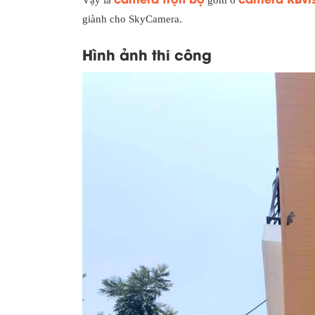
Vậy là
gồm 6
giành cho SkyCamera.
Hình ảnh thi công