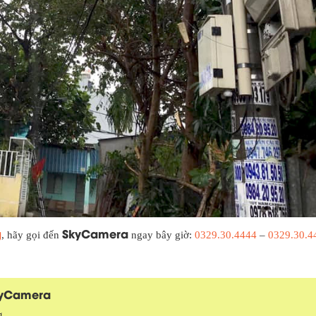
g
SkyCamera
, hãy gọi đến
ngay bây giờ:
0329.30.4444
–
0329.30.4
kyCamera
g