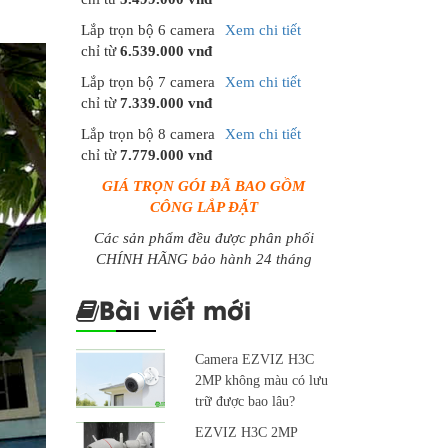
Lắp trọn bộ 6 camera
Xem chi tiết
chỉ từ
6.539.000 vnđ
Lắp trọn bộ 7 camera
Xem chi tiết
chỉ từ
7.339.000 vnđ
Lắp trọn bộ 8 camera
Xem chi tiết
chỉ từ
7.779.000 vnđ
GIÁ TRỌN GÓI ĐÃ BAO GỒM
CÔNG LẮP ĐẶT
Các sản phẩm đều được phân phối
CHÍNH HÃNG bảo hành 24 tháng
Bài viết mới
Camera EZVIZ H3C
2MP không màu có lưu
trữ được bao lâu?
EZVIZ H3C 2MP