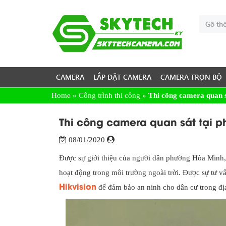
CAMERA
LẮP ĐẶT CAMERA
CAMERA TRỌN BỘ
Home
»
Công trình thi công
»
Thi công camera quan 
Thi công camera quan sát tại p
08/01/2020
Được sự giới thiệu của người dân phường Hòa Minh,
hoạt động trong môi trường ngoài trời. Được sự tư 
Hikvision
để đảm bảo an ninh cho dân cư trong đị