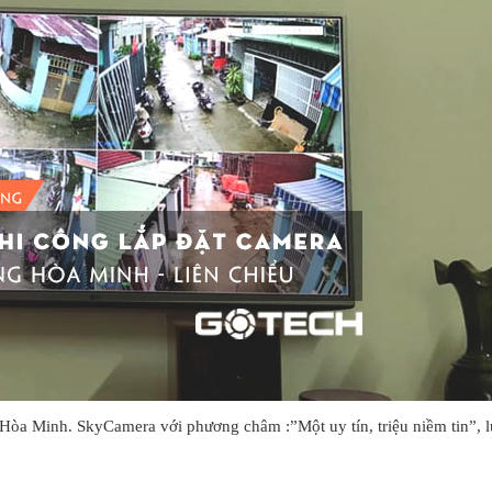
òa Minh. SkyCamera với phương châm :”Một uy tín, triệu niềm tin”, l