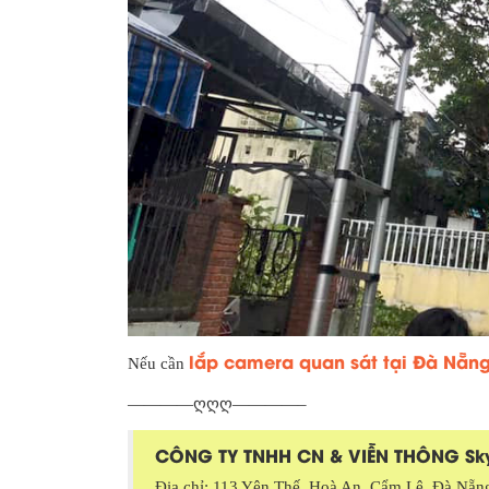
lắp camera quan sát tại Đà Nẵn
Nếu cần
————ღღღ————–
CÔNG TY TNHH CN & VIỄN THÔNG S
Địa chỉ: 113 Yên Thế, Hoà An, Cẩm Lệ, Đà Nẵn