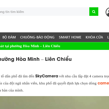
BỘ ĐÀM
CHUÔNG-BÁO ĐỘNG
SMART HOME
KHÓA CỬA
sát tại phường Hòa Minh – Liên Chiểu
hường Hòa Minh – Liên Chiểu
SkyCamera
 tổ dân phố đã tìm đến
với nhu cầu lắp đặt 4 camera trọ
came
vấn của đội ngũ nhân viên, khu phố đã quyết định lựa chọn dòng
a bàn của mình.