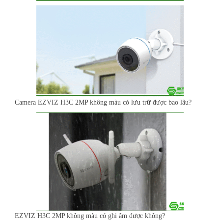
Camera EZVIZ H3C 2MP không màu có lưu trữ được bao lâu?
EZVIZ H3C 2MP không màu có ghi âm được không?