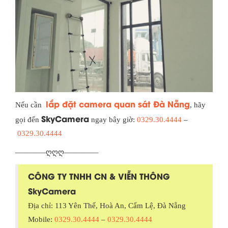
lắp đặt camera quan sát Đà Nẵng
Nếu cần
, hãy
SkyCamera
gọi đến
ngay bây giờ:
0329.30.4444
–
0329.30.4444
————ღღღ————–
CÔNG TY TNHH CN & VIỄN THÔNG
SkyCamera
Địa chỉ: 113 Yên Thế, Hoà An, Cẩm Lệ, Đà Nẵng
Mobile:
0329.30.4444
–
0329.30.4444