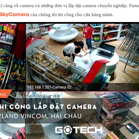
 kĩ càng về camera và những đơn vị lắp đặt camera chuyên nghiệp. Fun
 SkyCamera
của chúng tôi thi công cho cửa hàng mình.