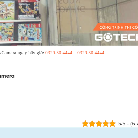
kyCamera ngay bây giờ:
0329.30.4444
–
0329.30.4444
amera
5/5 - (6 