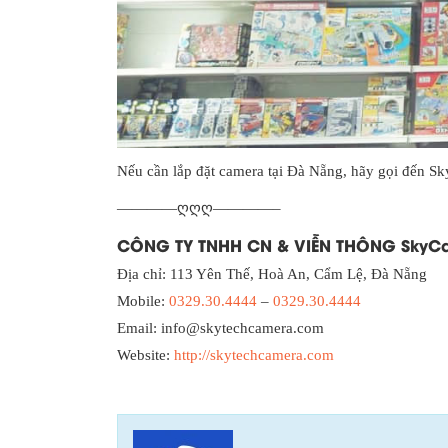
Nếu cần lắp đặt camera tại Đà Nẵng, hãy gọi đến S
————ღღღ————–
CÔNG TY TNHH CN & VIỄN THÔNG SkyC
Địa chỉ: 113 Yên Thế, Hoà An, Cẩm Lệ, Đà Nẵng
Mobile:
0329.30.4444
–
0329.30.4444
Email: info@skytechcamera.com
Website:
http://skytechcamera.com