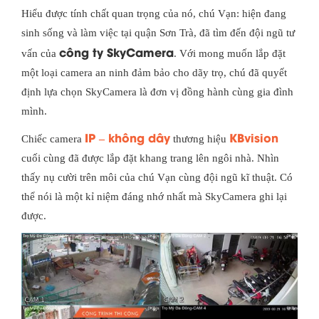
Hiểu được tính chất quan trọng của nó, chú Vạn: hiện đang
sinh sống và làm việc tại quận Sơn Trà, đã tìm đến đội ngũ tư
công ty SkyCamera
vấn của
. Với mong muốn lắp đặt
một loại camera an ninh đảm bảo cho dãy trọ, chú đã quyết
định lựa chọn SkyCamera là đơn vị đồng hành cùng gia đình
mình.
IP – không dây
KBvision
Chiếc camera
thương hiệu
cuối cùng đã được lắp đặt khang trang lên ngôi nhà. Nhìn
thấy nụ cười trên môi của chú Vạn cùng đội ngũ kĩ thuật. Có
thể nói là một kỉ niệm đáng nhớ nhất mà SkyCamera ghi lại
được.