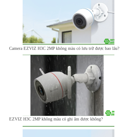
Camera EZVIZ H3C 2MP không màu có lưu trữ được bao lâu?
EZVIZ H3C 2MP không màu có ghi âm được không?