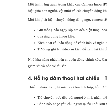
Một tính năng quan trọng khác của Camera Imou IPC
biệt giữa con người, vật nuôi và các chuyển động kh
Mỗi khi phát hiện chuyển động đáng ngờ, camera sẽ
Gửi thông báo ngay lập tức đến điện thoại ho
qua ứng dụng Imou Life.
Kích hoạt còi báo động để cảnh báo và ngăn c
Tự động ghi lại video sự kiện để xem lại khi cầ
Nhờ khả năng phát hiện chuyển động chính xác, Ca
giám sát và bảo vệ tài sản.
4. Hỗ trợ đàm thoại hai chiều –
Thiết bị được trang bị micro và loa tích hợp, hỗ trợ 
Trò chuyện trực tiếp với người ở nhà, nhân v
Cảnh báo hoặc yêu cầu người lạ rời khỏi khu 