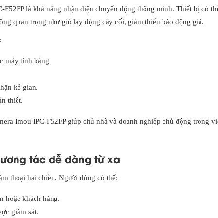
-F52FP là khả năng nhận diện chuyển động thông minh. Thiết bị có th
ông quan trọng như gió lay động cây cối, giảm thiểu báo động giả.
:
ặc máy tính bảng
hặn kẻ gian.
n thiết.
mera Imou IPC-F52FP giúp chủ nhà và doanh nghiệp chủ động trong vi
 Tương tác dễ dàng từ xa
đàm thoại hai chiều. Người dùng có thể:
iên hoặc khách hàng.
vực giám sát.