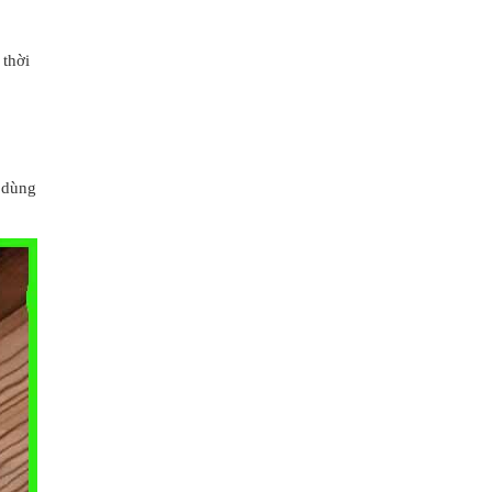
 thời
i dùng