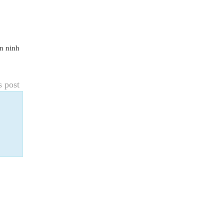
n ninh
s post