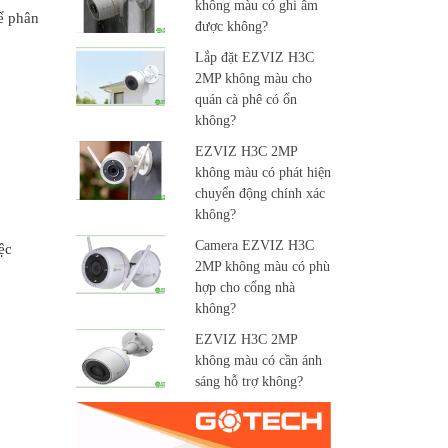
không màu có ghi âm
ể phân
được không?
Lắp đặt EZVIZ H3C
2MP không màu cho
quán cà phê có ổn
không?
EZVIZ H3C 2MP
không màu có phát hiện
chuyển động chính xác
không?
Camera EZVIZ H3C
ệc
2MP không màu có phù
hợp cho cổng nhà
không?
EZVIZ H3C 2MP
không màu có cần ánh
sáng hỗ trợ không?