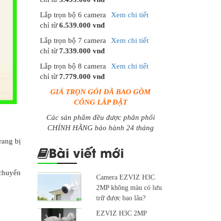
Lắp trọn bộ 6 camera
Xem chi tiết
chỉ từ
6.539.000 vnđ
Lắp trọn bộ 7 camera
Xem chi tiết
chỉ từ
7.339.000 vnđ
Lắp trọn bộ 8 camera
Xem chi tiết
chỉ từ
7.779.000 vnđ
GIÁ TRỌN GÓI ĐÃ BAO GỒM
CÔNG LẮP ĐẶT
Các sản phẩm đều được phân phối
CHÍNH HÃNG bảo hành 24 tháng
rang bị
Bài viết mới
 chuyển
Camera EZVIZ H3C
2MP không màu có lưu
trữ được bao lâu?
EZVIZ H3C 2MP