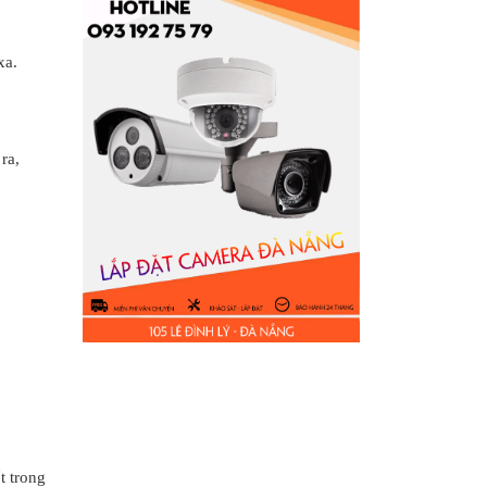
xa.
ra,
t trong