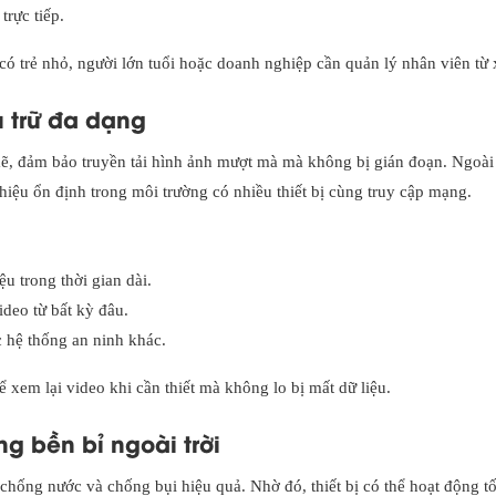
rực tiếp.
có trẻ nhỏ, người lớn tuổi hoặc doanh nghiệp cần quản lý nhân viên từ 
ưu trữ đa dạng
, đảm bảo truyền tải hình ảnh mượt mà mà không bị gián đoạn. Ngoài 
iệu ổn định trong môi trường có nhiều thiết bị cùng truy cập mạng.
u trong thời gian dài.
deo từ bất kỳ đâu.
 hệ thống an ninh khác.
ể xem lại video khi cần thiết mà không lo bị mất dữ liệu.
ng bền bỉ ngoài trời
hống nước và chống bụi hiệu quả. Nhờ đó, thiết bị có thể hoạt động tố