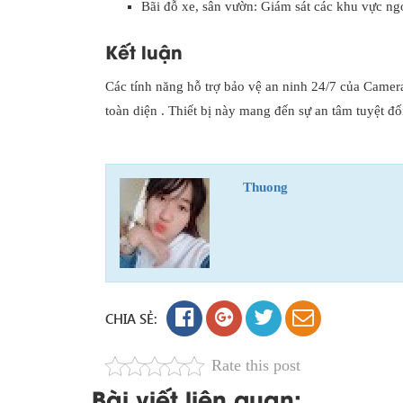
Bãi đỗ xe, sân vườn: Giám sát các khu vực ngoà
Kết luận
Các tính năng hỗ trợ bảo vệ an ninh 24/7 của Came
toàn diện . Thiết bị này mang đến sự an tâm tuyệt đ
Thuong
CHIA SẺ:
Rate this post
Bài viết liên quan: