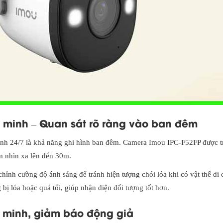
 minh – Quan sát rõ ràng vào ban đêm
ninh 24/7 là khả năng ghi hình ban đêm. Camera Imou IPC-F52FP được t
m nhìn xa lên đến 30m.
hỉnh cường độ ánh sáng để tránh hiện tượng chói lóa khi có vật thể di
ị lóa hoặc quá tối, giúp nhận diện đối tượng tốt hơn.
g minh, giảm báo động giả