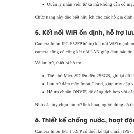
Quản lý nhân viên từ xa mà không cần có mặt t
Chức năng này đặc biệt hữu ích cho các hộ gia đình 
5. Kết nối WiFi ổn định, hỗ trợ l
Camera Imou IPC-F52FP hỗ trợ kết nối WiFi mạnh mẽ
camera cũng có cổng kết nối LAN giúp đảm bảo tín h
Về lưu trữ, thiết bị hỗ trợ:
Thẻ nhớ MicroSD lên đến 256GB, ghi lại dữ liệ
Lưu trữ đám mây Imou Cloud, giúp truy cập vi
Hỗ trợ chuẩn ONVIF, dễ dàng tích hợp với các
Nhờ các tùy chọn lưu trữ linh hoạt, người dùng có th
6. Thiết kế chống nước, hoạt độ
Camera Imou IPC-F52FP có thiết kế đạt chuẩn IP67, c