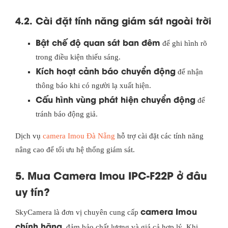
4.2. Cài đặt tính năng giám sát ngoài trời
Bật chế độ quan sát ban đêm
để ghi hình rõ
trong điều kiện thiếu sáng.
Kích hoạt cảnh báo chuyển động
để nhận
thông báo khi có người lạ xuất hiện.
Cấu hình vùng phát hiện chuyển động
để
tránh báo động giả.
Dịch vụ
camera Imou Đà Nẵng
hỗ trợ cài đặt các tính năng
nâng cao để tối ưu hệ thống giám sát.
5. Mua Camera Imou IPC-F22P ở đâu
uy tín?
camera Imou
SkyCamera là đơn vị chuyên cung cấp
chính hãng
, đảm bảo chất lượng và giá cả hợp lý. Khi