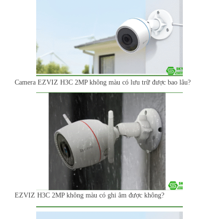
Camera EZVIZ H3C 2MP không màu có lưu trữ được bao lâu?
EZVIZ H3C 2MP không màu có ghi âm được không?