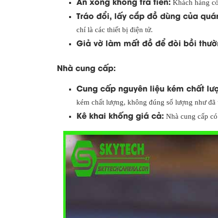
Ăn xong không trả tiền:
Khách hàng có 
Tráo đổi, lấy cắp đồ dùng của quá
chí là các thiết bị điện tử.
Giả vờ làm mất đồ để đòi bồi thườ
Nhà cung cấp:
Cung cấp nguyên liệu kém chất lư
kém chất lượng, không đúng số lượng như đã 
Kê khai khống giá cả:
Nhà cung cấp có t