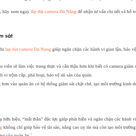
ỉ, hãy xem ngay
lắp đặt camera Đà Nẵng
để nhận tư vấn chi tiết và hỗ tr
m sát
hi
lap dat camera Da Nang
giúp ngăn chặn các hành vi gian lận, bảo vệ
 viên sẽ làm việc trung thực và cẩn thận hơn khi biết có camera giám s
 vi trộm cắp, phá hoại, bảo vệ tài sản của quán.
 hơn vào quán ăn có hệ thống giám sát chặt chẽ, tạo môi trường kinh 
u hiệu, “mắt thần” đắc lực giúp phát hiện và ngăn chặn các hành vi
g
không chỉ giúp bảo vệ tài sản, nâng cao uy tín mà còn tạo môi trường
ng của quán ăn.`