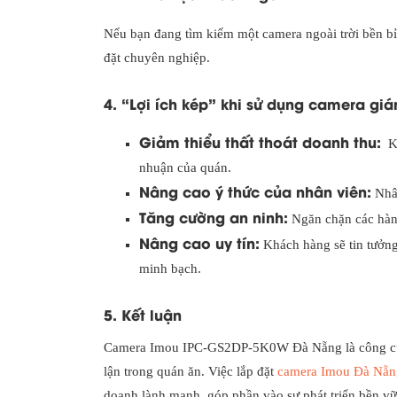
Nếu bạn đang tìm kiếm một camera ngoài trời bền b
đặt chuyên nghiệp.
4. “Lợi ích kép” khi sử dụng camera giá
Giảm thiểu thất thoát doanh thu:
K
nhuận của quán.
Nâng cao ý thức của nhân viên:
Nhân
Tăng cường an ninh:
Ngăn chặn các hành
Nâng cao uy tín:
Khách hàng sẽ tin tưởng
minh bạch.
5. Kết luận
Camera Imou IPC-GS2DP-5K0W Đà Nẵng là công cụ hữ
lận trong quán ăn. Việc lắp đặt
camera Imou Đà Nẵn
doanh lành mạnh, góp phần vào sự phát triển bền vữ