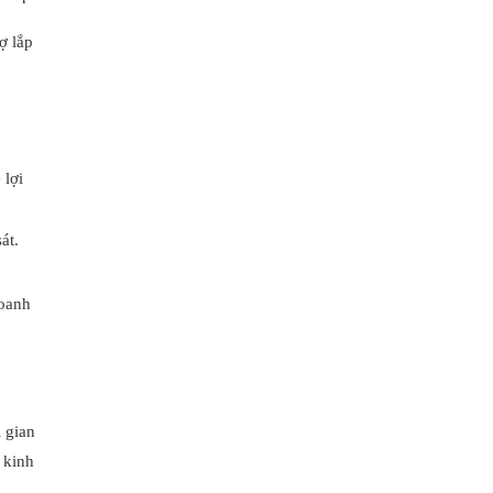
ợ lắp
 lợi
át.
doanh
 gian
 kinh