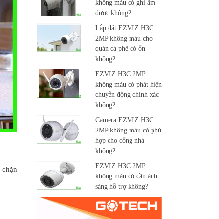
không màu có ghi âm
được không?
Lắp đặt EZVIZ H3C
2MP không màu cho
quán cà phê có ổn
không?
EZVIZ H3C 2MP
không màu có phát hiện
chuyển động chính xác
không?
Camera EZVIZ H3C
2MP không màu có phù
hợp cho cổng nhà
không?
EZVIZ H3C 2MP
n chặn
không màu có cần ánh
sáng hỗ trợ không?