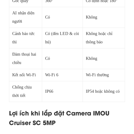
Góc quay
360°
Cố định hoặc 180°
AI nhận diện
Có
Không
người
Cảnh báo tức
Có (đèn LED & còi
Không hoặc chỉ
thì
hú)
thông báo
Đàm thoại hai
Có
Không
chiều
Kết nối Wi-Fi
Wi-Fi 6
Wi-Fi thường
Chống chịu
IP66
IP54 hoặc không có
thời tiết
Lợi ích khi lắp đặt Camera IMOU
Cruiser SC 5MP