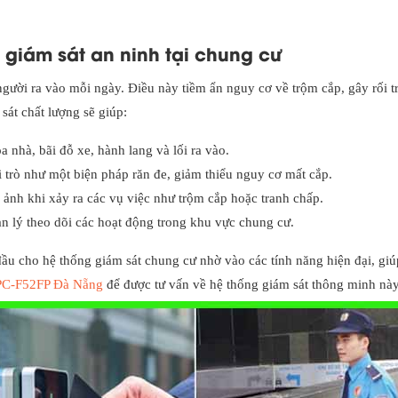
 giám sát an ninh tại chung cư
ười ra vào mỗi ngày. Điều này tiềm ẩn nguy cơ về trộm cắp, gây rối tr
sát chất lượng sẽ giúp:
a nhà, bãi đỗ xe, hành lang và lối ra vào.
trò như một biện pháp răn đe, giảm thiểu nguy cơ mất cắp.
 ảnh khi xảy ra các vụ việc như trộm cắp hoặc tranh chấp.
n lý theo dõi các hoạt động trong khu vực chung cư.
ầu cho hệ thống giám sát chung cư nhờ vào các tính năng hiện đại, gi
PC-F52FP Đà Nẵng
để được tư vấn về hệ thống giám sát thông minh này