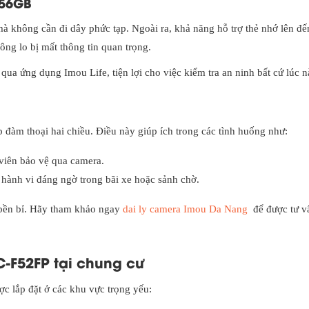
 256GB
à không cần đi dây phức tạp. Ngoài ra, khả năng hỗ trợ thẻ nhớ lên đế
ông lo bị mất thông tin quan trọng.
qua ứng dụng Imou Life, tiện lợi cho việc kiểm tra an ninh bất cứ lúc n
 đàm thoại hai chiều. Điều này giúp ích trong các tình huống như:
 viên bảo vệ qua camera.
 hành vi đáng ngờ trong bãi xe hoặc sảnh chờ.
 bền bỉ. Hãy tham khảo ngay
dai ly camera Imou Da Nang
để được tư v
PC-F52FP tại chung cư
ợc lắp đặt ở các khu vực trọng yếu: