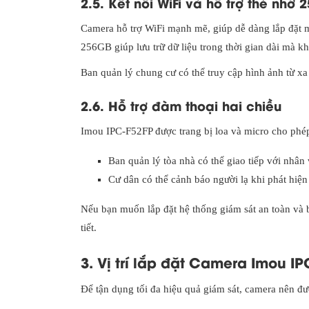
2.5. Kết nối WiFi và hỗ trợ thẻ nhớ
Camera hỗ trợ WiFi mạnh mẽ, giúp dễ dàng lắp đặt m
256GB giúp lưu trữ dữ liệu trong thời gian dài mà kh
Ban quản lý chung cư có thể truy cập hình ảnh từ xa 
2.6. Hỗ trợ đàm thoại hai chiều
Imou IPC-F52FP được trang bị loa và micro cho phép
Ban quản lý tòa nhà có thể giao tiếp với nhân
Cư dân có thể cảnh báo người lạ khi phát hiện
Nếu bạn muốn lắp đặt hệ thống giám sát an toàn và
tiết.
3. Vị trí lắp đặt Camera Imou I
Để tận dụng tối đa hiệu quả giám sát, camera nên đư