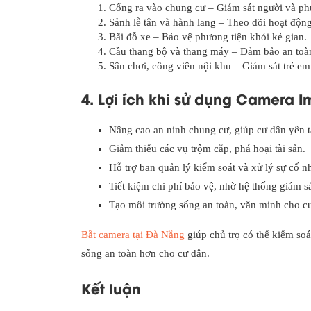
Cổng ra vào chung cư – Giám sát người và phư
Sảnh lễ tân và hành lang – Theo dõi hoạt độn
Bãi đỗ xe – Bảo vệ phương tiện khỏi kẻ gian.
Cầu thang bộ và thang máy – Đảm bảo an toàn
Sân chơi, công viên nội khu – Giám sát trẻ em
4. Lợi ích khi sử dụng Camera I
Nâng cao an ninh chung cư, giúp cư dân yên 
Giảm thiểu các vụ trộm cắp, phá hoại tài sản.
Hỗ trợ ban quản lý kiểm soát và xử lý sự cố 
Tiết kiệm chi phí bảo vệ, nhờ hệ thống giám s
Tạo môi trường sống an toàn, văn minh cho c
Bắt camera tại Đà Nẵng
giúp chủ trọ có thể kiểm soá
sống an toàn hơn cho cư dân.
Kết luận