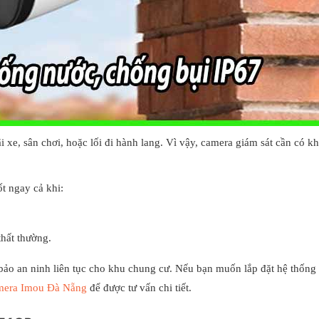
 xe, sân chơi, hoặc lối đi hành lang. Vì vậy, camera giám sát cần có k
t ngay cả khi:
thất thường.
bảo an ninh liên tục cho khu chung cư.
Nếu bạn muốn lắp đặt hệ thống
amera Imou Đà Nẵng
để được tư vấn chi tiết.