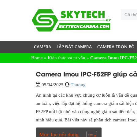
CAMERA
LẮP ĐẶT CAMERA
CAMERA TRỌN BỘ
Home
»
Kiến thức và tư vấn
»
Camera Imou IPC-F52FP 
Camera Imou IPC-F52FP giúp cải
05/04/2025
Thuong
An ninh tại các khu vực chung cư luôn là vấn đề qu
an toàn, việc lắp đặt hệ thống camera giám sát hiện 
F52FP nổi bật nhờ vào công nghệ giám sát tiên tiến, 
ninh hiệu quả. Bài viết này sẽ phân tích camera Imo
Mục lục nội dung