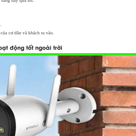
 sáng hay quá tối.
.
 của cư dân và khách ra vào.
ạt động tốt ngoài trời