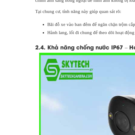
chỉnh ánh sáng hồng ngoại để hình ảnh không bị lóa
Tại chung cư, tính năng này giúp quan sát rõ:
Bãi đỗ xe vào ban đêm để ngăn chặn trộm cắp
Hành lang, lối đi chung để theo dõi hoạt động
2.4. Khả năng chống nước IP67 – Ho