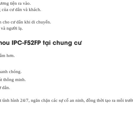
ơng tiện ra vào.
g của cư dân và khách.
 cho cư dân khi di chuyển.
 và người lạ.
mou IPC-F52FP tại chung cư
tâm hơn.
nhanh chóng.
át thông minh.
ư dân.
t tình hình 24/7, ngăn chặn các sự cố an ninh, đồng thời tạo ra môi trư