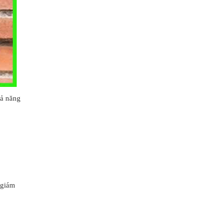
hả năng
 giám