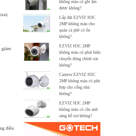
không màu có ghi âm
được không?
ixel,
Lắp đặt EZVIZ H3C
2MP không màu cho
quán cà phê có ổn
không?
EZVIZ H3C 2MP
p giảm
không màu có phát hiện
chuyển động chính xác
không?
Camera EZVIZ H3C
2MP không màu có phù
hợp cho cổng nhà
không?
EZVIZ H3C 2MP
không màu có cần ánh
sáng hỗ trợ không?
ng điều