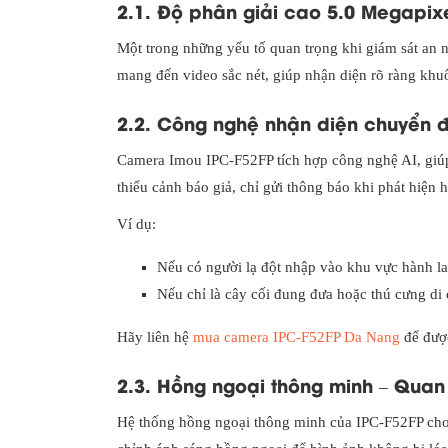
2.1. Độ phân giải cao 5.0 Megapixe
Một trong những yếu tố quan trọng khi giám sát an 
mang đến video sắc nét, giúp nhận diện rõ ràng khuôn
2.2. Công nghệ nhận diện chuyển 
Camera Imou IPC-F52FP tích hợp công nghệ AI, giúp 
thiểu cảnh báo giả, chỉ gửi thông báo khi phát hiện
Ví dụ:
Nếu có người lạ đột nhập vào khu vực hành la
Nếu chỉ là cây cối đung đưa hoặc thú cưng di
Hãy liên hệ
mua camera IPC-F52FP Da Nang
để được
2.3. Hồng ngoại thông minh – Quan
Hệ thống hồng ngoại thông minh của IPC-F52FP cho 