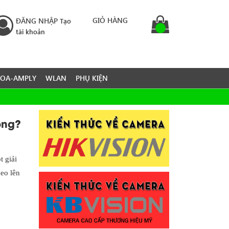
GIỎ HÀNG
ĐĂNG NHẬP
Tạo
tài khoản
LOA-AMPLY
WLAN
PHỤ KIỆN
ông?
 giải
eo lên