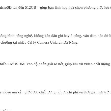
icroSD lên đến 512GB – giúp bạn linh hoạt lựa chọn phương thức lưu t
hông rành công nghệ, không cần đầu ghi hay ổ cứng, vẫn đảm bảo dữ l
 chuộng tại nhiều đại lý Camera Uniarch Đà Nẵng.
iến CMOS 3MP cho độ phân giải rõ nét, giúp lưu trữ video chất lượng
ideo mà vẫn giữ được chất lượng, tối ưu chi phí và thời gian lưu trữ t