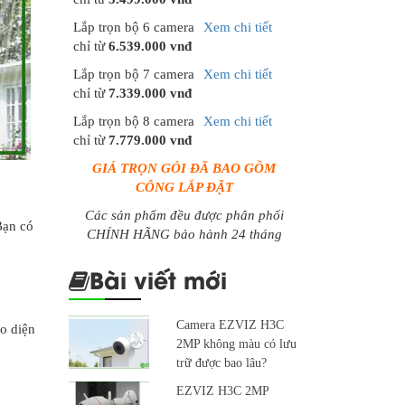
Lắp trọn bộ 6 camera
Xem chi tiết
chỉ từ
6.539.000 vnđ
Lắp trọn bộ 7 camera
Xem chi tiết
chỉ từ
7.339.000 vnđ
Lắp trọn bộ 8 camera
Xem chi tiết
chỉ từ
7.779.000 vnđ
GIÁ TRỌN GÓI ĐÃ BAO GỒM
CÔNG LẮP ĐẶT
Các sản phẩm đều được phân phối
Bạn có
CHÍNH HÃNG bảo hành 24 tháng
Bài viết mới
Camera EZVIZ H3C
ao diện
2MP không màu có lưu
trữ được bao lâu?
EZVIZ H3C 2MP