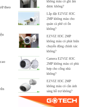
không màu có ghi âm
được không?
rữ theo
Lắp đặt EZVIZ H3C
2MP không màu cho
quán cà phê có ổn
không?
iệu
EZVIZ H3C 2MP
không màu có phát hiện
chuyển động chính xác
không?
Camera EZVIZ H3C
 cao
2MP không màu có phù
hợp cho cổng nhà
không?
EZVIZ H3C 2MP
không màu có cần ánh
rên
sáng hỗ trợ không?