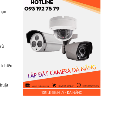
đoạn
 sử
nh hiệu
thuật