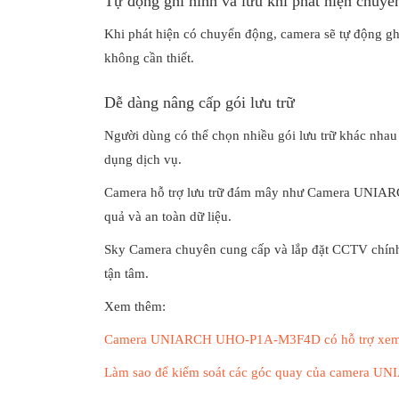
Tự động ghi hình và lưu khi phát hiện chuyể
Khi phát hiện có chuyển động, camera sẽ tự động ghi
không cần thiết.
Dễ dàng nâng cấp gói lưu trữ
Người dùng có thể chọn nhiều gói lưu trữ khác nhau t
dụng dịch vụ.
Camera hỗ trợ lưu trữ đám mây như Camera UNI
quả và an toàn dữ liệu.
Sky Camera chuyên cung cấp và lắp đặt CCTV chính h
tận tâm.
Xem thêm:
Camera UNIARCH UHO-P1A-M3F4D có hỗ trợ xem từ
Làm sao để kiểm soát các góc quay của camera 