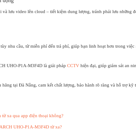
n động
 và lưu video lên cloud – tiết kiệm dung lượng, tránh phải lưu những 
ùy nhu cầu, từ miễn phí đến trả phí, giúp bạn linh hoạt hơn trong việc
ARCH UHO-P1A-M3F4D là giải pháp
CCTV
hiện đại, giúp giám sát an ni
ãng tại Đà Nẵng, cam kết chất lượng, bảo hành rõ ràng và hỗ trợ kỹ 
 xa qua app điện thoại không?
UNIARCH UHO-P1A-M3F4D từ xa?