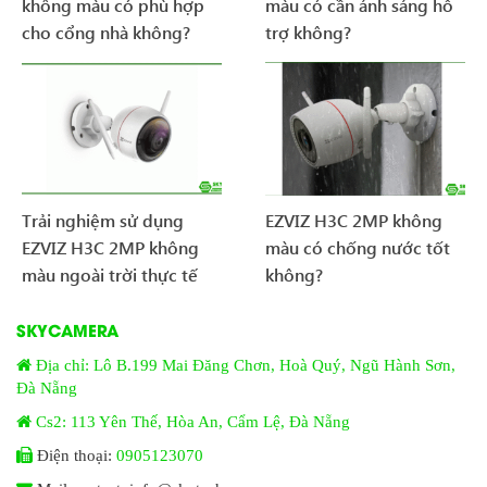
không màu có phù hợp
màu có cần ánh sáng hỗ
cho cổng nhà không?
trợ không?
Trải nghiệm sử dụng
EZVIZ H3C 2MP không
EZVIZ H3C 2MP không
màu có chống nước tốt
màu ngoài trời thực tế
không?
SKYCAMERA
Địa chỉ: Lô B.199 Mai Đăng Chơn, Hoà Quý, Ngũ Hành Sơn,
Đà Nẵng
Cs2: 113 Yên Thế, Hòa An, Cẩm Lệ, Đà Nẵng
Điện thoại:
0905123070