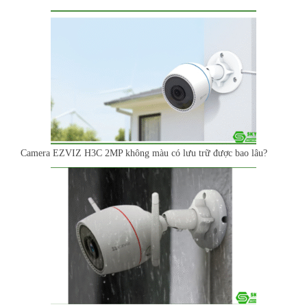
Camera EZVIZ H3C 2MP không màu có lưu trữ được bao lâu?