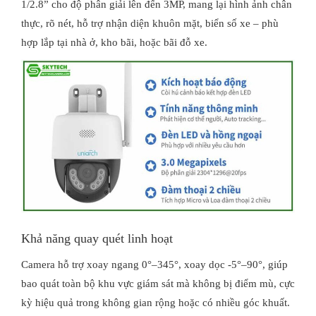
1/2.8” cho độ phân giải lên đến 3MP, mang lại hình ảnh chân
thực, rõ nét, hỗ trợ nhận diện khuôn mặt, biển số xe – phù
hợp lắp tại nhà ở, kho bãi, hoặc bãi đỗ xe.
Khả năng quay quét linh hoạt
Camera hỗ trợ xoay ngang 0°–345°, xoay dọc -5°–90°, giúp
bao quát toàn bộ khu vực giám sát mà không bị điểm mù, cực
kỳ hiệu quả trong không gian rộng hoặc có nhiều góc khuất.