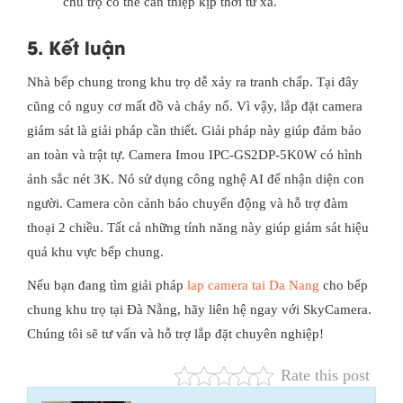
chủ trọ có thể can thiệp kịp thời từ xa.
5. Kết luận
Nhà bếp chung trong khu trọ dễ xảy ra tranh chấp. Tại đây
cũng có nguy cơ mất đồ và cháy nổ. Vì vậy, lắp đặt camera
giám sát là giải pháp cần thiết. Giải pháp này giúp đảm bảo
an toàn và trật tự. Camera Imou IPC-GS2DP-5K0W có hình
ảnh sắc nét 3K. Nó sử dụng công nghệ AI để nhận diện con
người. Camera còn cảnh báo chuyển động và hỗ trợ đàm
thoại 2 chiều. Tất cả những tính năng này giúp giám sát hiệu
quả khu vực bếp chung.
Nếu bạn đang tìm giải pháp
lap camera tai Da Nang
cho bếp
chung khu trọ tại Đà Nẵng, hãy liên hệ ngay với SkyCamera.
Chúng tôi sẽ tư vấn và hỗ trợ lắp đặt chuyên nghiệp!
Rate this post