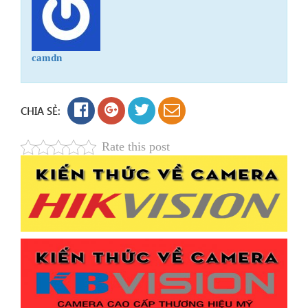
camdn
CHIA SẺ:
Rate this post