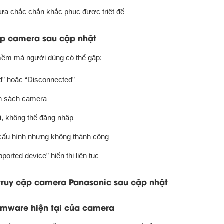
hưa chắc chắn khắc phục được triệt để
cập camera sau cập nhật
 mềm mà người dùng có thể gặp:
d” hoặc “Disconnected”
nh sách camera
ối, không thể đăng nhập
cấu hình nhưng không thành công
rted device” hiển thị liên tục
truy cập camera Panasonic sau cập nhật
rmware hiện tại của camera