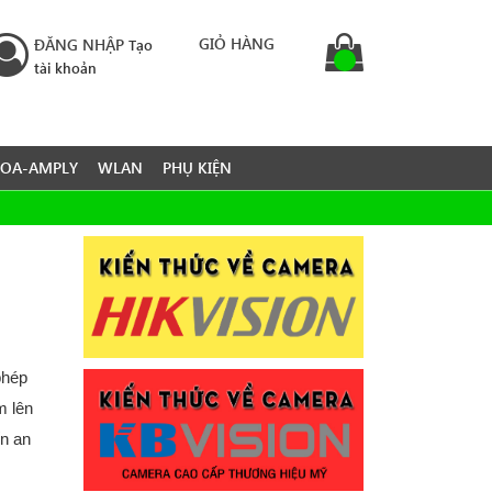
GIỎ HÀNG
ĐĂNG NHẬP
Tạo
tài khoản
LOA-AMPLY
WLAN
PHỤ KIỆN
phép
m lên
ến an