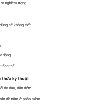
i ro nghiêm trọng.
dùng sẽ không thể:
a
ạt động
 tổng thể.
n thức kỹ thuật
ỗi do đâu, dẫn đến:
ù vấn đề nằm ở phần mềm