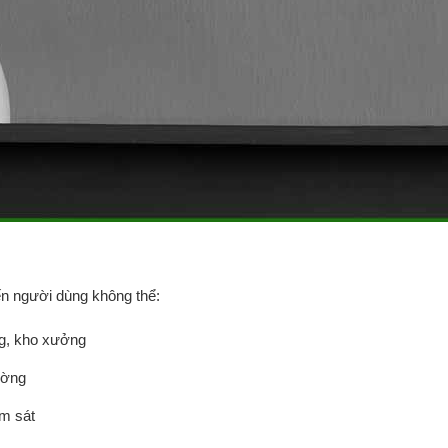
ến người dùng không thể:
òng, kho xưởng
ường
ám sát