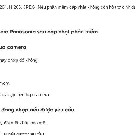
264, H.265, JPEG. Nếu phần mềm cập nhật không còn hỗ trợ định d
amera Panasonic sau cập nhật phần mềm
của camera
g hay chớp đỏ không
amera
ruy cập trực tiếp camera
in đăng nhập nếu được yêu cầu
ay đổi mật khẩu bảo mật
i lại nếu được yêu cầu