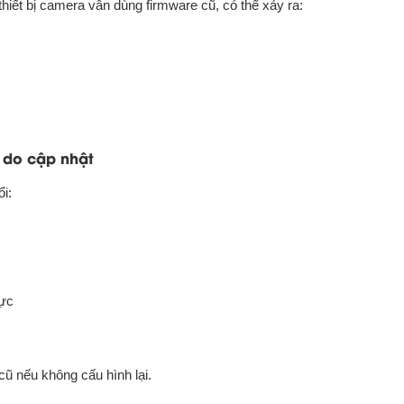
iết bị camera vẫn dùng firmware cũ, có thể xảy ra:
 do cập nhật
i:
hực
ũ nếu không cấu hình lại.