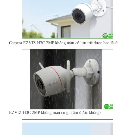
Camera EZVIZ H3C 2MP không màu có lưu trữ được bao lâu?
EZVIZ H3C 2MP không màu có ghi âm được không?