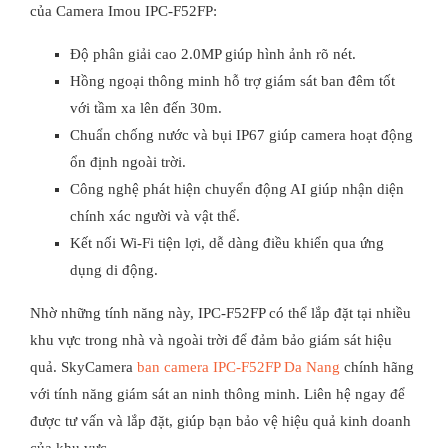
của Camera Imou IPC-F52FP:
Độ phân giải cao 2.0MP giúp hình ảnh rõ nét.
Hồng ngoại thông minh hỗ trợ giám sát ban đêm tốt
với tầm xa lên đến 30m.
Chuẩn chống nước và bụi IP67 giúp camera hoạt động
ổn định ngoài trời.
Công nghệ phát hiện chuyển động AI giúp nhận diện
chính xác người và vật thể.
Kết nối Wi-Fi tiện lợi, dễ dàng điều khiển qua ứng
dụng di động.
Nhờ những tính năng này, IPC-F52FP có thể lắp đặt tại nhiều
khu vực trong nhà và ngoài trời để đảm bảo giám sát hiệu
quả.
SkyCamera
ban camera IPC-F52FP Da Nang
chính hãng
với tính năng giám sát an ninh thông minh. Liên hệ ngay để
được tư vấn và lắp đặt, giúp bạn bảo vệ hiệu quả kinh doanh
của khu vực.