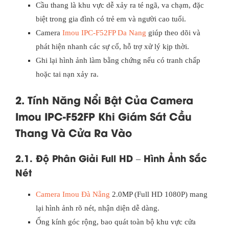
Cầu thang là khu vực dễ xảy ra té ngã, va chạm, đặc
biệt trong gia đình có trẻ em và người cao tuổi.
Camera
Imou IPC-F52FP Da Nang
giúp theo dõi và
phát hiện nhanh các sự cố, hỗ trợ xử lý kịp thời.
Ghi lại hình ảnh làm bằng chứng nếu có tranh chấp
hoặc tai nạn xảy ra.
2. Tính Năng Nổi Bật Của Camera
Imou IPC-F52FP Khi Giám Sát Cầu
Thang Và Cửa Ra Vào
2.1. Độ Phân Giải Full HD – Hình Ảnh Sắc
Nét
Camera Imou Đà Nẵng
2.0MP (Full HD 1080P) mang
lại hình ảnh rõ nét, nhận diện dễ dàng.
Ống kính góc rộng, bao quát toàn bộ khu vực cửa