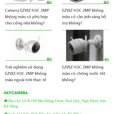
Camera EZVIZ H3C 2MP
EZVIZ H3C 2MP không
không màu có phù hợp
màu có cần ánh sáng hỗ
cho cổng nhà không?
trợ không?
Trải nghiệm sử dụng
EZVIZ H3C 2MP không
EZVIZ H3C 2MP không
màu có chống nước tốt
màu ngoài trời thực tế
không?
SKYCAMERA
Địa chỉ: Lô B.199 Mai Đăng Chơn, Hoà Quý, Ngũ Hành Sơn,
Đà Nẵng
Cs2: 113 Yên Thế, Hòa An, Cẩm Lệ, Đà Nẵng