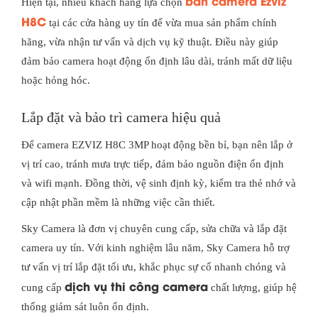
bán camera Ezviz
Hiện tại, nhiều khách hàng lựa chọn
H8C
tại các cửa hàng uy tín để vừa mua sản phẩm chính
hãng, vừa nhận tư vấn và dịch vụ kỹ thuật. Điều này giúp
đảm bảo camera hoạt động ổn định lâu dài, tránh mất dữ liệu
hoặc hỏng hóc.
Lắp đặt và bảo trì camera hiệu quả
Để camera EZVIZ H8C 3MP hoạt động bền bỉ, bạn nên lắp ở
vị trí cao, tránh mưa trực tiếp, đảm bảo nguồn điện ổn định
và wifi mạnh. Đồng thời, vệ sinh định kỳ, kiểm tra thẻ nhớ và
cập nhật phần mềm là những việc cần thiết.
Sky Camera
là đơn vị chuyên cung cấp, sửa chữa và lắp đặt
camera uy tín. Với kinh nghiệm lâu năm, Sky Camera hỗ trợ
tư vấn vị trí lắp đặt tối ưu, khắc phục sự cố nhanh chóng và
dịch vụ thi công camera
cung cấp
chất lượng, giúp hệ
thống giám sát luôn ổn định.