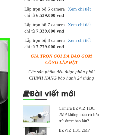
Lắp trọn bộ 6 camera
Xem chi tiết
chỉ từ
6.539.000 vnđ
Lắp trọn bộ 7 camera
Xem chi tiết
chỉ từ
7.339.000 vnđ
Lắp trọn bộ 8 camera
Xem chi tiết
chỉ từ
7.779.000 vnđ
GIÁ TRỌN GÓI ĐÃ BAO GỒM
CÔNG LẮP ĐẶT
Các sản phẩm đều được phân phối
CHÍNH HÃNG bảo hành 24 tháng
Bài viết mới
Camera EZVIZ H3C
2MP không màu có lưu
trữ được bao lâu?
EZVIZ H3C 2MP