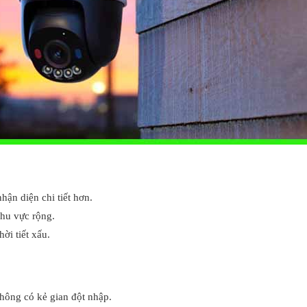
ận diện chi tiết hơn.
khu vực rộng.
ời tiết xấu.
hông có kẻ gian đột nhập.