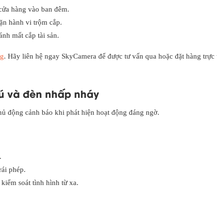
 cửa hàng vào ban đêm.
ặn hành vi trộm cắp.
nh mất cắp tài sản.
ng
. Hãy liên hệ ngay SkyCamera để được tư vấn qua hoặc đặt hàng trực 
hú và đèn nhấp nháy
ủ động cảnh báo khi phát hiện hoạt động đáng ngờ.
.
ái phép.
kiểm soát tình hình từ xa.