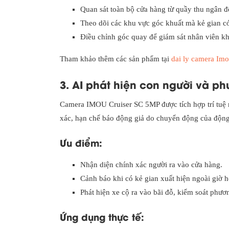
Quan sát toàn bộ cửa hàng từ quầy thu ngân đ
Theo dõi các khu vực góc khuất mà kẻ gian có
Điều chỉnh góc quay để giám sát nhân viên khi
Tham khảo thêm các sản phẩm tại
dai ly camera Im
3. AI phát hiện con người và ph
Camera IMOU Cruiser SC 5MP được tích hợp trí tuệ n
xác, hạn chế báo động giả do chuyển động của động 
Ưu điểm:
Nhận diện chính xác người ra vào cửa hàng.
Cảnh báo khi có kẻ gian xuất hiện ngoài giờ h
Phát hiện xe cộ ra vào bãi đỗ, kiểm soát phươ
Ứng dụng thực tế: