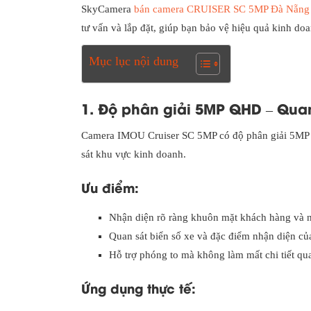
SkyCamera
bán camera CRUISER SC 5MP Đà Nẵng
tư vấn và lắp đặt, giúp bạn bảo vệ hiệu quả kinh do
Mục lục nội dung
1. Độ phân giải 5MP QHD – Quan 
Camera IMOU Cruiser SC 5MP có độ phân giải 5MP QH
sát khu vực kinh doanh.
Ưu điểm:
Nhận diện rõ ràng khuôn mặt khách hàng và n
Quan sát biển số xe và đặc điểm nhận diện của
Hỗ trợ phóng to mà không làm mất chi tiết qu
Ứng dụng thực tế: