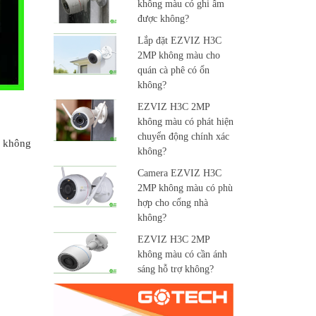
không màu có ghi âm
được không?
Lắp đặt EZVIZ H3C
2MP không màu cho
quán cà phê có ổn
không?
EZVIZ H3C 2MP
không màu có phát hiện
chuyển động chính xác
à không
không?
Camera EZVIZ H3C
2MP không màu có phù
hợp cho cổng nhà
không?
EZVIZ H3C 2MP
không màu có cần ánh
sáng hỗ trợ không?