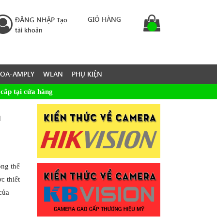
GIỎ HÀNG
ĐĂNG NHẬP
Tạo
tài khoản
LOA-AMPLY
WLAN
PHỤ KIỆN
cắp tại cửa hàng
u
ông thể
c thiết
của