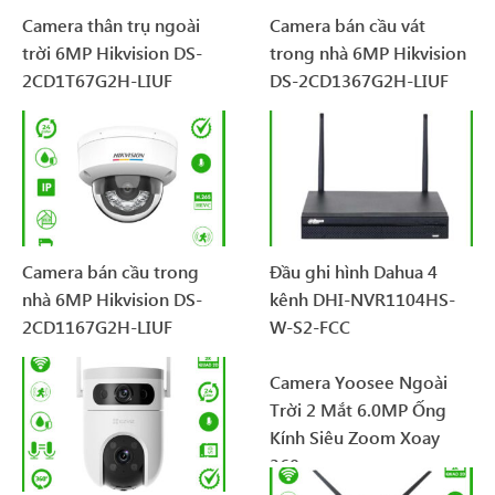
Camera thân trụ ngoài
Camera bán cầu vát
trời 6MP Hikvision DS-
trong nhà 6MP Hikvision
2CD1T67G2H-LIUF
DS-2CD1367G2H-LIUF
Camera bán cầu trong
Đầu ghi hình Dahua 4
nhà 6MP Hikvision DS-
kênh DHI-NVR1104HS-
2CD1167G2H-LIUF
W-S2-FCC
Camera Yoosee Ngoài
Trời 2 Mắt 6.0MP Ống
Kính Siêu Zoom Xoay
360