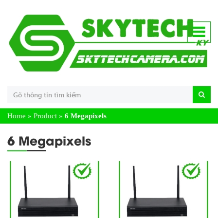
Home
»
Product
»
6 Megapixels
6 Megapixels