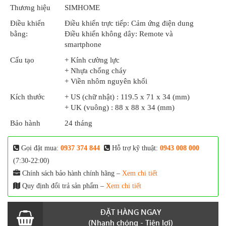
Thương hiệu
SIMHOME
Điều khiển
Điều khiển trực tiếp: Cảm ứng điện dung
bằng:
Điều khiển không dây: Remote và
smartphone
Cấu tạo
+ Kính cường lực
+ Nhựa chống cháy
+ Viền nhôm nguyên khối
Kích thước
+ US (chữ nhật) : 119.5 x 71 x 34 (mm)
+ UK (vuông) : 88 x 88 x 34 (mm)
Bảo hành
24 tháng
Gọi đặt mua:
0937 374 844
Hỗ trợ kỹ thuật:
0943 008 000
(7:30-22:00)
Chính sách bảo hành chính hãng –
Xem chi tiết
Quy định đổi trả sản phẩm –
Xem chi tiết
ĐẶT HÀNG NGAY
(Nhanh chóng - Tiện lợi)