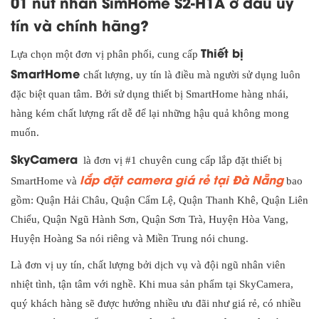
01 nút nhấn SimHome S2-H1A ở đâu uy
tín và chính hãng?
Thiết bị
Lựa chọn một đơn vị phân phối, cung cấp
SmartHome
chất lượng, uy tín là điều mà người sử dụng luôn
đặc biệt quan tâm. Bởi sử dụng thiết bị SmartHome hàng nhái,
hàng kém chất lượng rất dễ để lại những hậu quả không mong
muốn.
SkyCamera
là đơn vị #1 chuyên cung cấp lắp đặt thiết bị
lắp đặt camera giá rẻ tại Đà Nẵng
SmartHome và
bao
gồm: Quận Hải Châu, Quận Cẩm Lệ, Quận Thanh Khê, Quận Liên
Chiểu, Quận Ngũ Hành Sơn, Quận Sơn Trà, Huyện Hòa Vang,
Huyện Hoàng Sa nói riêng và Miền Trung nói chung.
Là đơn vị uy tín, chất lượng bởi dịch vụ và đội ngũ nhân viên
nhiệt tình, tận tâm với nghề. Khi mua sản phẩm tại SkyCamera,
quý khách hàng sẽ được hưởng nhiều ưu đãi như giá rẻ, có nhiều