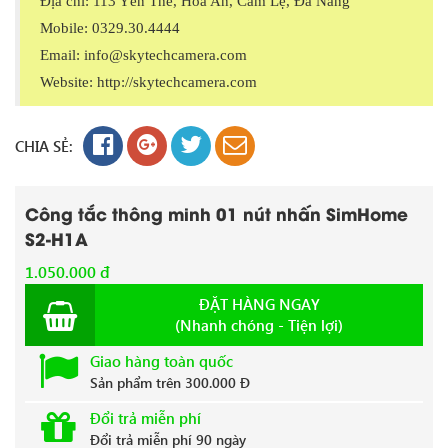
Địa chỉ: 113 Yên Thế, Hoà An, Cẩm Lệ, Đà Nẵng
Mobile: 0329.30.4444
Email: info@skytechcamera.com
Website: http://skytechcamera.com
CHIA SẺ:
Công tắc thông minh 01 nút nhấn SimHome
S2-H1A
1.050.000 đ
ĐẶT HÀNG NGAY
(Nhanh chóng - Tiện lợi)
Giao hàng toàn quốc
Sản phẩm trên 300.000 Đ
Đổi trả miễn phí
Đổi trả miễn phí 90 ngày