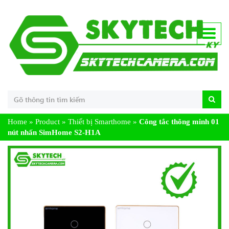
Home
»
Product
»
Thiết bị Smarthome
»
Công tắc thông minh 01
nút nhấn SimHome S2-H1A