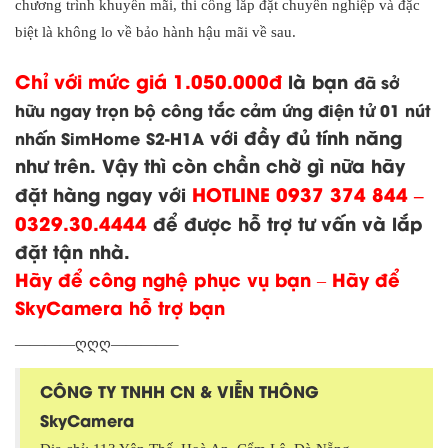
chương trình khuyến mãi, thi công lắp đặt chuyên nghiệp và đặc
biệt là không lo về bảo hành hậu mãi về sau.
Chỉ với mức giá 1.050.000đ
là bạn
đã sở
hữu ngay trọn bộ công tắc cảm ứng điện tử 01 nút
với đầy đủ tính năng
nhấn SimHome
S2-H1A
như trên. Vậy thì còn chần chờ gì nữa hãy
đặt hàng ngay với
HOTLINE 0937 374 844 –
0329.30.4444
để được hỗ trợ tư vấn và lắp
đặt tận nhà.
Hãy để công nghệ phục vụ bạn – Hãy để
SkyCamera hỗ trợ bạn
————ღღღ————–
CÔNG TY TNHH CN & VIỄN THÔNG
SkyCamera