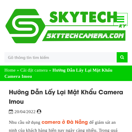
Home
»
Cài đặt camera
»
Hướng Dẫn Lấy Lại Mật Khẩu
Camera Imou
Hướng Dẫn Lấy Lại Mật Khẩu Camera
Imou
20/04/2022
camera ở Đà Nẵng
Nhu cầu sử dụng
để giám sát an
ninh của khách hàng hiện nay ngày càng nhiều. Trong quá