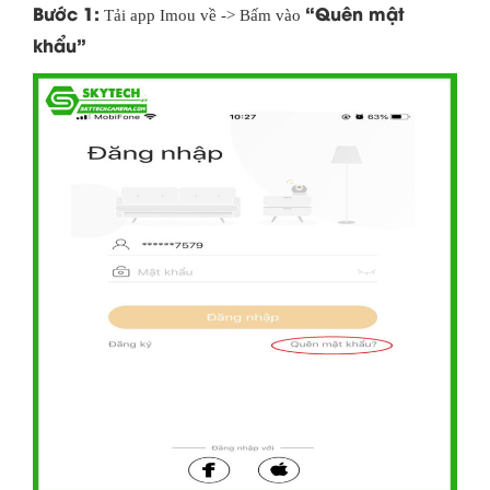
Bước 1:
“Quên mật
Tải app Imou về -> Bấm vào
khẩu”