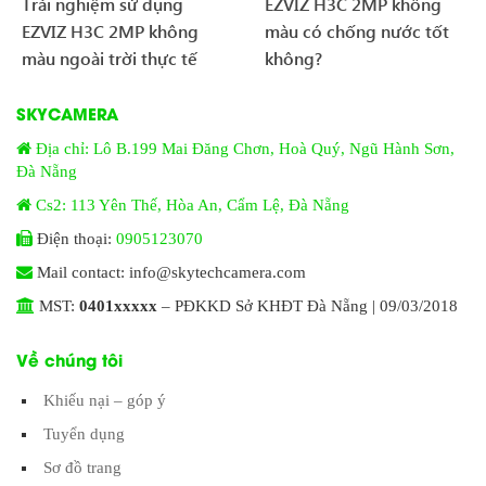
Trải nghiệm sử dụng
EZVIZ H3C 2MP không
EZVIZ H3C 2MP không
màu có chống nước tốt
màu ngoài trời thực tế
không?
SKYCAMERA
Địa chỉ: Lô B.199 Mai Đăng Chơn, Hoà Quý, Ngũ Hành Sơn,
Đà Nẵng
Cs2: 113 Yên Thế, Hòa An, Cẩm Lệ, Đà Nẵng
Điện thoại:
0905123070
Mail contact: info@skytechcamera.com
MST:
0401xxxxx
– PĐKKD Sở KHĐT Đà Nẵng | 09/03/2018
Về chúng tôi
Khiếu nại – góp ý
Tuyển dụng
Sơ đồ trang