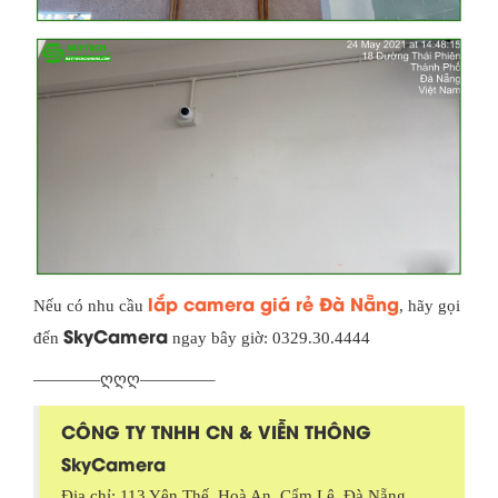
lắp camera giá rẻ Đà Nẵng
Nếu có nhu cầu
, hãy gọi
SkyCamera
đến
ngay bây giờ: 0329.30.4444
————ღღღ————–
CÔNG TY TNHH CN & VIỄN THÔNG
SkyCamera
Địa chỉ: 113 Yên Thế, Hoà An, Cẩm Lệ, Đà Nẵng