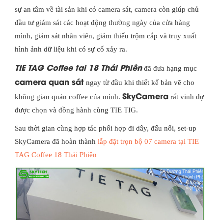
sự an tâm về tài sản khi có camera sát, camera còn giúp chủ
đầu tư giám sát các hoạt động thường ngày của cửa hàng
mình, giám sát nhân viên, giảm thiểu trộm cắp và truy xuất
hình ảnh dữ liệu khi có sự cố xảy ra.
TIE TAG Coffee tai 18 Thái Phiên
đã đưa hạng mục
camera quan sát
ngay từ đầu khi thiết kế bản vẽ cho
SkyCamera
không gian quán coffee của mình.
rất vinh dự
được chọn và đồng hành cùng TIE TIG.
Sau thời gian cùng hợp tác phối hợp đi dây, đấu nối, set-up
SkyCamera đã hoàn thành
lắp đặt trọn bộ 07 camera tại TIE
TAG Coffee 18 Thái Phiên