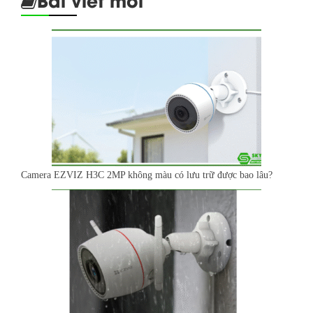
Camera EZVIZ H3C 2MP không màu có lưu trữ được bao lâu?