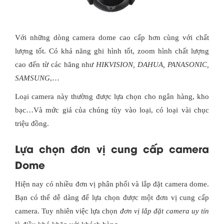
Với những dòng camera dome cao cấp hơn cùng với chất
lượng tốt. Có khả năng ghi hình tốt, zoom hình chất lượng
cao đến từ các hãng như
HIKVISION, DAHUA, PANASONIC,
SAMSUNG
,…
Loại camera này thường được lựa chọn cho ngân hàng, kho
bạc…Và mức giá của chúng tùy vào loại, có loại vài chục
triệu đồng.
Lựa chọn đơn vị cung cấp camera
Dome
Hiện nay có nhiều đơn vị phân phối và lắp đặt camera dome.
Bạn có thể dễ dàng để lựa chọn được một đơn vị cung cấp
camera. Tuy nhiên việc lựa chọn
đơn vị lắp đặt camera uy tín