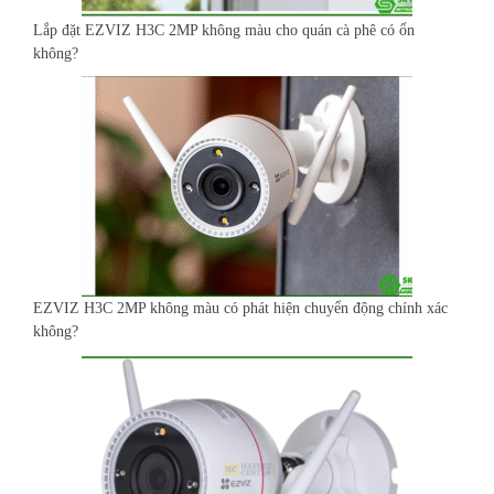
Lắp đặt EZVIZ H3C 2MP không màu cho quán cà phê có ổn
không?
EZVIZ H3C 2MP không màu có phát hiện chuyển động chính xác
không?