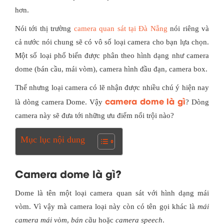
hơn.
Nói tới thị trường
camera quan sát tại Đà Nẵng
nói riêng và
cả nước nói chung sẽ có vô số loại camera cho bạn lựa chọn.
Một số loại phổ biến được phân theo hình dạng như camera
dome (bán cầu, mái vòm), camera hình đầu đạn, camera box.
Thế nhưng loại camera có lẽ nhận được nhiều chú ý hiện nay
camera dome là gì
là dòng camera Dome. Vậy
? Dòng
camera này sẽ đưa tới những ưu điểm nổi trội nào?
Mục lục nội dung
Camera dome là gì?
Dome là tên một loại camera quan sát với hình dạng mái
vòm. Vì vậy mà camera loại này còn có tên gọi khác là
mái
camera mái vòm
,
bán cầu
hoặc
camera speech
.