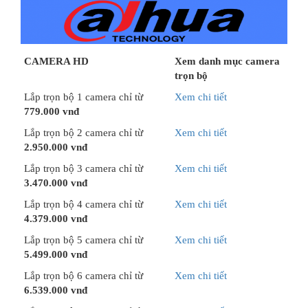
CAMERA HD
Xem danh mục camera
trọn bộ
Lắp trọn bộ 1 camera chỉ từ
Xem chi tiết
779.000 vnđ
Lắp trọn bộ 2 camera chỉ từ
Xem chi tiết
2.950.000 vnđ
Lắp trọn bộ 3 camera chỉ từ
Xem chi tiết
3.470.000 vnđ
Lắp trọn bộ 4 camera chỉ từ
Xem chi tiết
4.379.000 vnđ
Lắp trọn bộ 5 camera chỉ từ
Xem chi tiết
5.499.000 vnđ
Lắp trọn bộ 6 camera chỉ từ
Xem chi tiết
6.539.000 vnđ