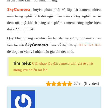
là điều khó khăn với khách hàng.
SkyCamera
chuyên phân phối và lắp đặt camera nhiều
năm trong nghề. Với đội ngũ nhân viên có tay nghề cao sẽ
đem tới quý khách hàng sản phẩm camera công nghệ hiện
đại vượt trội nhất.
Quý khách hàng có nhu cầu lắp đặt và sử dụng camera xin
SkyCamera
liên hệ với
theo số điện thoại
0937 374 844
để được tư vấn và nhận báo giá chi tiết nhất.
Tìm hiểu:
Giải pháp lắp đặt camera wifi giá rẻ chất
lượng với nhiều lợi ích
5/5 - (8 votes)