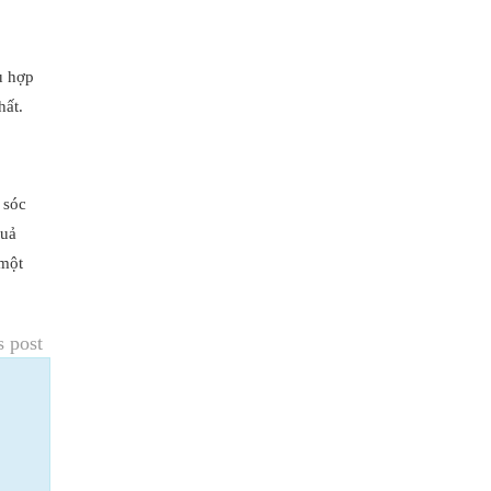
ù hợp
hất.
 sóc
quả
 một
s post