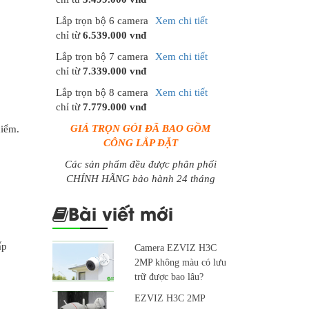
Lắp trọn bộ 6 camera
Xem chi tiết
chỉ từ
6.539.000 vnđ
Lắp trọn bộ 7 camera
Xem chi tiết
chỉ từ
7.339.000 vnđ
Lắp trọn bộ 8 camera
Xem chi tiết
chỉ từ
7.779.000 vnđ
GIÁ TRỌN GÓI ĐÃ BAO GỒM
hiểm.
CÔNG LẮP ĐẶT
Các sản phẩm đều được phân phối
CHÍNH HÃNG bảo hành 24 tháng
Bài viết mới
ấp
Camera EZVIZ H3C
2MP không màu có lưu
trữ được bao lâu?
EZVIZ H3C 2MP