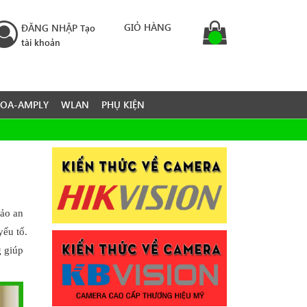
GIỎ HÀNG
ĐĂNG NHẬP
Tạo
tài khoản
LOA-AMPLY
WLAN
PHỤ KIỆN
bảo an
yếu tố.
g giúp