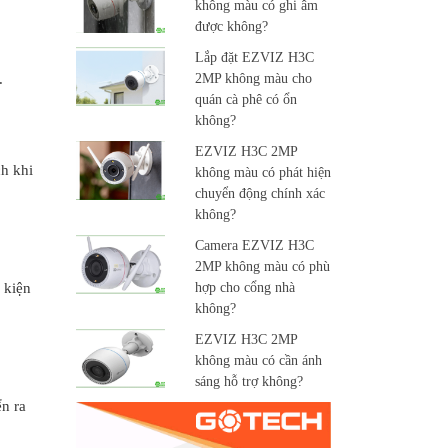
không màu có ghi âm
được không?
Lắp đặt EZVIZ H3C
.
2MP không màu cho
quán cà phê có ổn
không?
EZVIZ H3C 2MP
h khi
không màu có phát hiện
chuyển động chính xác
không?
Camera EZVIZ H3C
2MP không màu có phù
 kiện
hợp cho cổng nhà
không?
EZVIZ H3C 2MP
không màu có cần ánh
sáng hỗ trợ không?
n ra