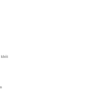
 khỏi
ện