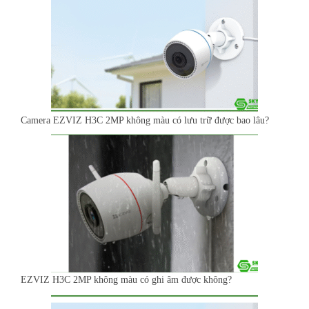
Camera EZVIZ H3C 2MP không màu có lưu trữ được bao lâu?
EZVIZ H3C 2MP không màu có ghi âm được không?