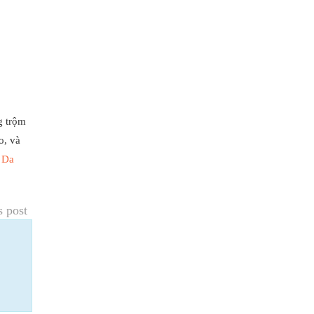
g trộm
o, và
 Da
s post