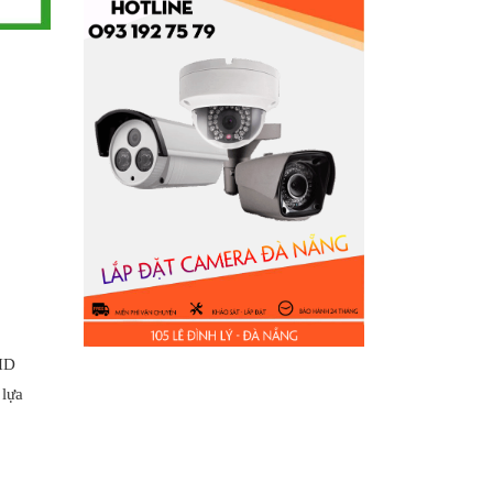
 HD
 lựa