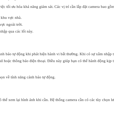
việc tối ưu hóa khả năng giám sát. Các vị trí cần lắp đặt camera bao gồ
o khu vực nhà.
ực ngoài trời.
hập qua các lối này.
nh báo tự động khi phát hiện hành vi bất thường. Khi có sự xâm nhập t
il hoặc thông báo điện thoại. Điều này giúp bạn có thể hành động kịp t
họn về tính năng cảnh báo tự động.
ó thể xem lại hình ảnh khi cần. Hệ thống camera cần có các tùy chọn lư