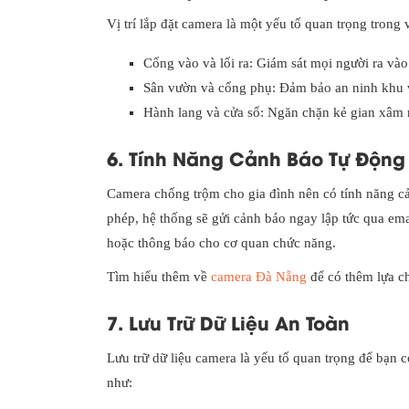
Vị trí lắp đặt camera là một yếu tố quan trọng trong 
Cổng vào và lối ra: Giám sát mọi người ra và
Sân vườn và cổng phụ: Đảm bảo an ninh khu v
Hành lang và cửa sổ: Ngăn chặn kẻ gian xâm n
6. Tính Năng Cảnh Báo Tự Động
Camera chống trộm cho gia đình nên có tính năng cả
phép, hệ thống sẽ gửi cảnh báo ngay lập tức qua ema
hoặc thông báo cho cơ quan chức năng.
Tìm hiểu thêm về
camera Đà Nẵng
để có thêm lựa c
7. Lưu Trữ Dữ Liệu An Toàn
Lưu trữ dữ liệu camera là yếu tố quan trọng để bạn c
như: