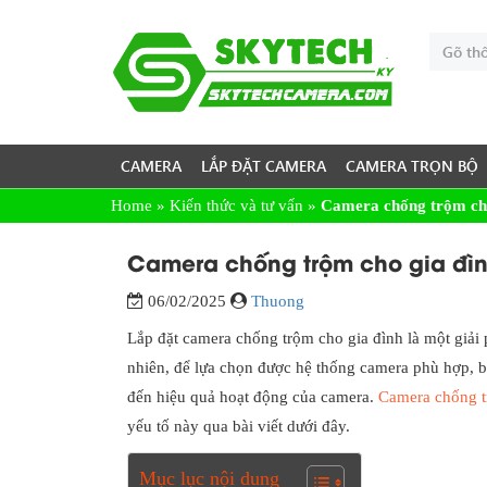
CAMERA
LẮP ĐẶT CAMERA
CAMERA TRỌN BỘ
Home
»
Kiến thức và tư vấn
»
Camera chống trộm cho 
Camera chống trộm cho gia đình
06/02/2025
Thuong
Lắp đặt camera chống trộm cho gia đình là một giải 
nhiên, để lựa chọn được hệ thống camera phù hợp, b
đến hiệu quả hoạt động của camera.
Camera chống tr
yếu tố này qua bài viết dưới đây.
Mục lục nội dung