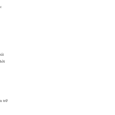
m:
rái
hời
u trữ