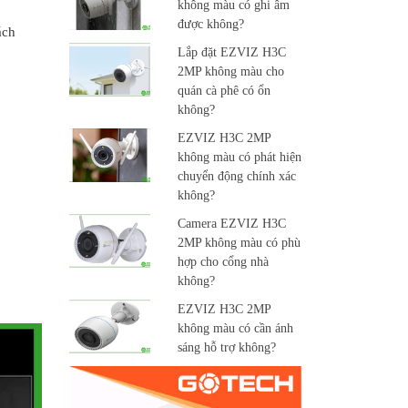
không màu có ghi âm
được không?
ách
Lắp đặt EZVIZ H3C
2MP không màu cho
quán cà phê có ổn
không?
EZVIZ H3C 2MP
không màu có phát hiện
chuyển động chính xác
không?
Camera EZVIZ H3C
2MP không màu có phù
hợp cho cổng nhà
không?
EZVIZ H3C 2MP
không màu có cần ánh
sáng hỗ trợ không?