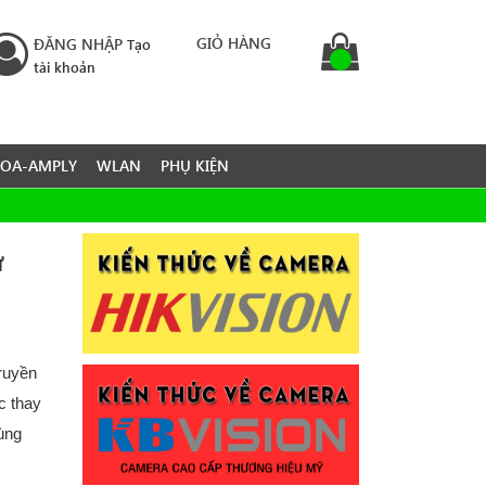
GIỎ HÀNG
ĐĂNG NHẬP
Tạo
tài khoản
LOA-AMPLY
WLAN
PHỤ KIỆN
ừ
truyền
c thay
dùng