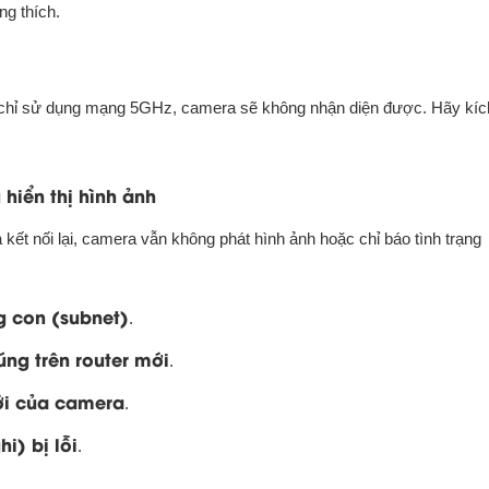
g thích.
 chỉ sử dụng mạng 5GHz, camera sẽ không nhận diện được. Hãy kíc
.
hiển thị hình ảnh
 kết nối lại, camera vẫn không phát hình ảnh hoặc chỉ báo tình trạng
 con (subnet)
.
úng trên router mới
.
ới của camera
.
hi) bị lỗi
.