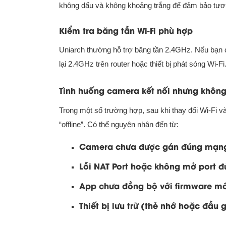
không dấu và không khoảng trắng để đảm bảo tươn
Kiểm tra băng tần Wi-Fi phù hợp
Uniarch thường hỗ trợ băng tần 2.4GHz. Nếu bạn
lại 2.4GHz trên router hoặc thiết bị phát sóng Wi-Fi
Tình huống camera kết nối nhưng không 
Trong một số trường hợp, sau khi thay đổi Wi-Fi và
“offline”. Có thể nguyên nhân đến từ:
Camera chưa được gán đúng mạng
Lỗi NAT Port hoặc không mở port đ
App chưa đồng bộ với firmware m
Thiết bị lưu trữ (thẻ nhớ hoặc đầu g