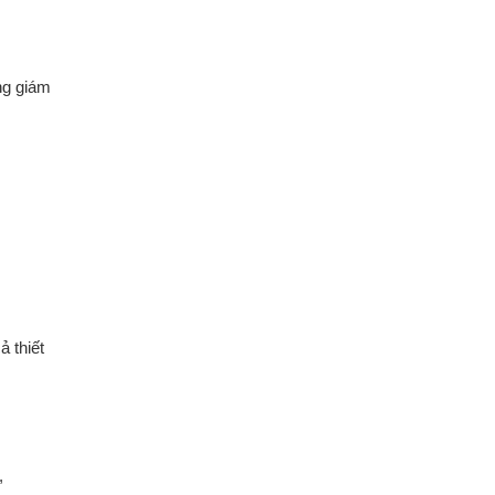
ống giám
 thiết
,