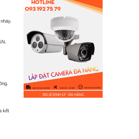
 nháy.
SN.
ông.
a kết