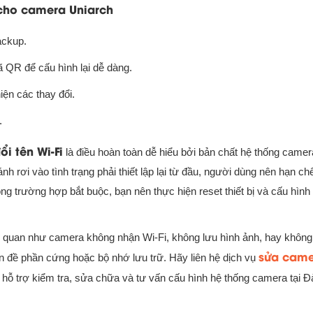
i cho camera Uniarch
ackup.
 QR để cấu hình lại dễ dàng.
iện các thay đổi.
.
i tên Wi-Fi
là điều hoàn toàn dễ hiểu bởi bản chất hệ thống camer
nh rơi vào tình trạng phải thiết lập lại từ đầu, người dùng nên hạn ch
ong trường hợp bắt buộc, bạn nên thực hiện reset thiết bị và cấu hình 
liên quan như camera không nhận Wi-Fi, không lưu hình ảnh, hay khôn
sửa cam
vấn đề phần cứng hoặc bộ nhớ lưu trữ. Hãy liên hệ dịch vụ
 hỗ trợ kiểm tra, sửa chữa và tư vấn cấu hình hệ thống camera tại 