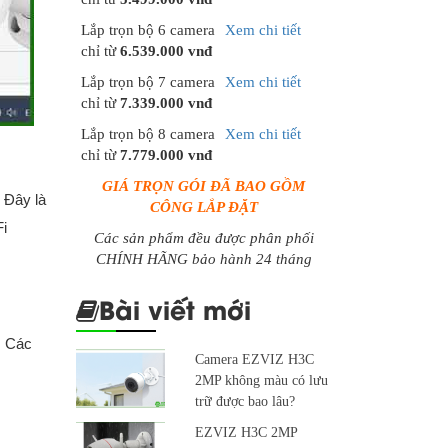
Lắp trọn bộ 6 camera
Xem chi tiết
chỉ từ
6.539.000 vnđ
Lắp trọn bộ 7 camera
Xem chi tiết
chỉ từ
7.339.000 vnđ
Lắp trọn bộ 8 camera
Xem chi tiết
chỉ từ
7.779.000 vnđ
GIÁ TRỌN GÓI ĐÃ BAO GỒM
 Đây là
CÔNG LẮP ĐẶT
Fi
Các sản phẩm đều được phân phối
CHÍNH HÃNG bảo hành 24 tháng
Bài viết mới
. Các
Camera EZVIZ H3C
2MP không màu có lưu
trữ được bao lâu?
EZVIZ H3C 2MP