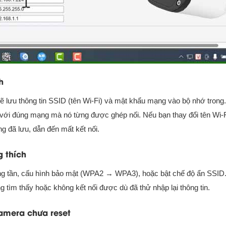
h
sẽ lưu thông tin SSID (tên Wi-Fi) và mật khẩu mạng vào bộ nhớ trong.
i với đúng mạng mà nó từng được ghép nối. Nếu bạn thay đổi tên Wi-
 đã lưu, dẫn đến mất kết nối.
 thích
băng tần, cấu hình bảo mật (WPA2 → WPA3), hoặc bật chế độ ẩn SSID
 tìm thấy hoặc không kết nối được dù đã thử nhập lại thông tin.
camera chưa reset