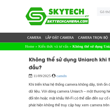
CAMERA
LẮP ĐẶT CAMERA
CAMERA TRỌN BỘ
Home
»
Kiến thức và tư vấn
»
Không thể sử dụng Unia
Không thể sử dụng Uniarch khi t
đầu?
11/09/2025
camdn
Khi triển khai hệ thống camera không dây, tính ổn đ
dữ liệu. Với dòng camera Uniarch – một thương hiệ
đổi tên hoặc mật khẩu Wi-Fi có thể dẫn đến sự cố 
phát hiện không thể truy cập hay xem camera trên ứn