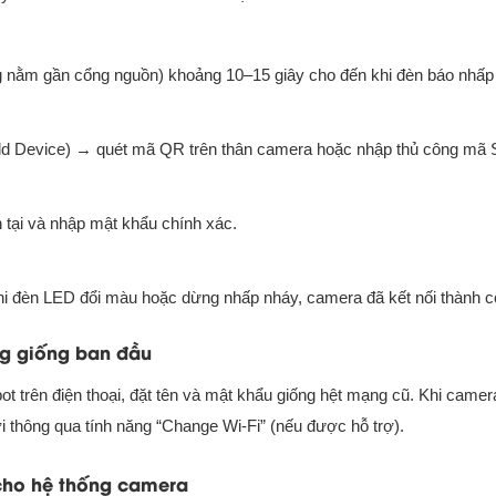
g nằm gần cổng nguồn) khoảng 10–15 giây cho đến khi đèn báo nhấp
Add Device) → quét mã QR trên thân camera hoặc nhập thủ công mã 
 tại và nhập mật khẩu chính xác.
Khi đèn LED đổi màu hoặc dừng nhấp nháy, camera đã kết nối thành c
ng giống ban đầu
ot trên điện thoại, đặt tên và mật khẩu giống hệt mạng cũ. Khi camer
 thông qua tính năng “Change Wi-Fi” (nếu được hỗ trợ).
i cho hệ thống camera