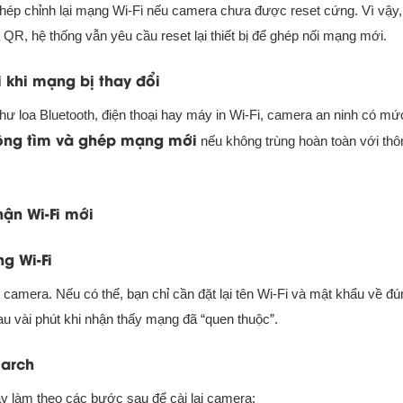
hép chỉnh lại mạng Wi-Fi nếu camera chưa được reset cứng. Vì vậy,
QR, hệ thống vẫn yêu cầu reset lại thiết bị để ghép nối mạng mới.
 khi mạng bị thay đổi
hư loa Bluetooth, điện thoại hay máy in Wi-Fi, camera an ninh có mứ
ộng tìm và ghép mạng mới
nếu không trùng hoàn toàn với thôn
ận Wi-Fi mới
g Wi-Fi
ại camera. Nếu có thể, bạn chỉ cần đặt lại tên Wi-Fi và mật khẩu về đ
sau vài phút khi nhận thấy mạng đã “quen thuộc”.
iarch
ãy làm theo các bước sau để cài lại camera: