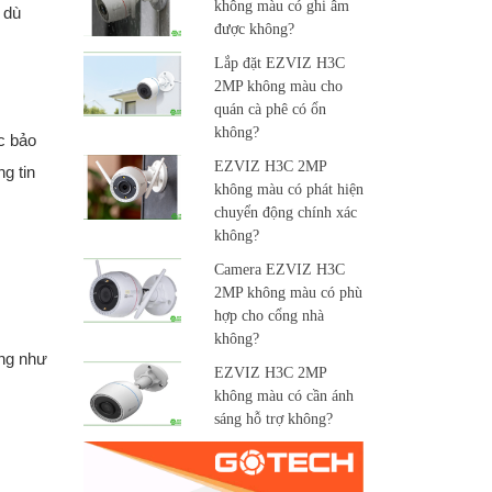
không màu có ghi âm
 dù
được không?
Lắp đặt EZVIZ H3C
2MP không màu cho
quán cà phê có ổn
không?
c bảo
EZVIZ H3C 2MP
g tin
không màu có phát hiện
chuyển động chính xác
không?
Camera EZVIZ H3C
2MP không màu có phù
hợp cho cổng nhà
không?
úng như
EZVIZ H3C 2MP
không màu có cần ánh
sáng hỗ trợ không?