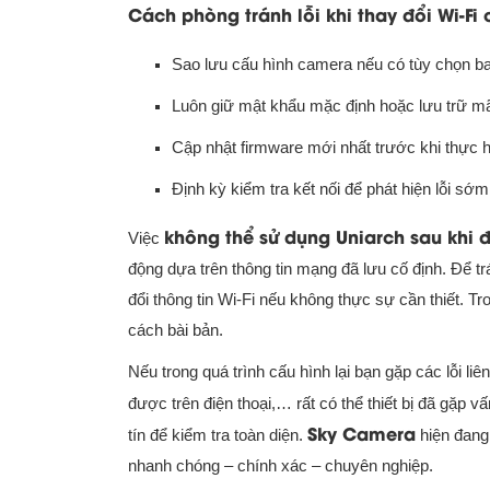
Cách phòng tránh lỗi khi thay đổi Wi-F
Sao lưu cấu hình camera nếu có tùy chọn b
Luôn giữ mật khẩu mặc định hoặc lưu trữ mã
Cập nhật firmware mới nhất trước khi thực h
Định kỳ kiểm tra kết nối để phát hiện lỗi sớm
không thể sử dụng Uniarch sau khi đổ
Việc
động dựa trên thông tin mạng đã lưu cố định. Để trá
đổi thông tin Wi-Fi nếu không thực sự cần thiết. Tr
cách bài bản.
Nếu trong quá trình cấu hình lại bạn gặp các lỗi 
được trên điện thoại,… rất có thể thiết bị đã gặp 
Sky Camera
tín để kiểm tra toàn diện.
hiện đang
nhanh chóng – chính xác – chuyên nghiệp.