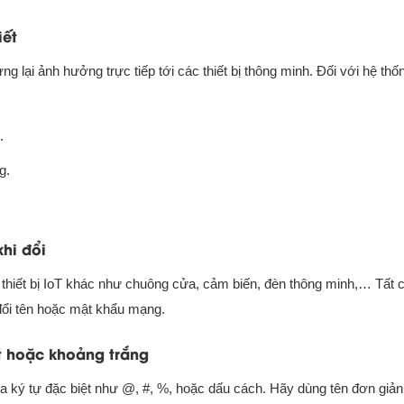
iết
ng lại ảnh hưởng trực tiếp tới các thiết bị thông minh. Đối với hệ th
.
g.
khi đổi
thiết bị IoT khác như chuông cửa, cảm biến, đèn thông minh,… Tất cả
 đổi tên hoặc mật khẩu mạng.
t hoặc khoảng trắng
 ký tự đặc biệt như @, #, %, hoặc dấu cách. Hãy dùng tên đơn giản