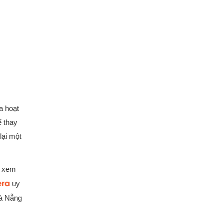
a hoạt
ế thay
lại một
g xem
era
uy
Đà Nẵng