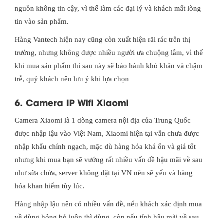
nguồn không tin cậy, vì thế làm các đại lý và khách mất lòng
tin vào sản phẩm.
Hàng Vantech hiện nay cũng còn xuất hiện rãi rác trên thị
trường, nhưng không được nhiều người ưa chuộng lắm, vì thế
khi mua sản phẩm thì sau này sẽ bảo hành khó khăn và chậm
trễ, quý khách nên lưu ý khi lựa chọn
6. Camera IP Wifi Xiaomi
Camera Xiaomi là 1 dòng camera nội địa của Trung Quốc
được nhập lậu vào Việt Nam, Xiaomi hiện tại vẫn chưa được
nhập khẩu chính ngạch, mặc dù hàng hóa khá ổn và giá tốt
nhưng khi mua bạn sẽ vướng rất nhiều vấn đề hậu mãi về sau
như sữa chửa, server không đặt tại VN nên sẽ yếu và hàng
hóa khan hiếm tùy lúc.
Hàng nhập lậu nên có nhiều vấn đề, nếu khách xác định mua
về dùng hỏng bỏ luôn thì dùng, còn nếu tính hậu mãi về sau,