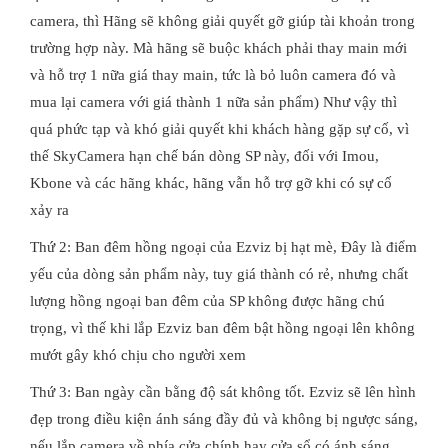
camera, thì Hãng sẽ không giải quyết gỡ giúp tài khoản trong
trường hợp này. Mà hãng sẽ buộc khách phải thay main mới
và hỗ trợ 1 nữa giá thay main, tức là bỏ luôn camera đó và
mua lại camera với giá thành 1 nữa sản phẩm) Như vậy thì
quá phức tạp và khó giải quyết khi khách hàng gặp sự cố, vì
thế SkyCamera hạn chế bán dòng SP này, đối với Imou,
Kbone và các hãng khác, hãng vẫn hỗ trợ gỡ khi có sự cố
xảy ra
Thứ 2: Ban đêm hồng ngoại của Ezviz bị hạt mè, Đây là điểm
yếu của dòng sản phẩm này, tuy giá thành có rẻ, nhưng chất
lượng hồng ngoại ban đêm của SP không được hãng chú
trọng, vì thế khi lắp Ezviz ban đêm bật hồng ngoại lên không
mướt gây khó chịu cho người xem
Thứ 3: Ban ngày cần bằng độ sát không tốt. Ezviz sẽ lên hình
đẹp trong điều kiện ánh sáng đầy đủ và không bị ngược sáng,
nếu lắp camera về phía cửa chính hay cửa sổ có ánh sáng