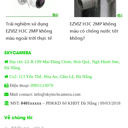
Trải nghiệm sử dụng
EZVIZ H3C 2MP không
EZVIZ H3C 2MP không
màu có chống nước tốt
màu ngoài trời thực tế
không?
SKYCAMERA
Địa chỉ: Lô B.199 Mai Đăng Chơn, Hoà Quý, Ngũ Hành Sơn,
Đà Nẵng
Cs2: 113 Yên Thế, Hòa An, Cẩm Lệ, Đà Nẵng
Điện thoại:
0905123070
Mail contact: info@skytechcamera.com
MST:
0401xxxxx
– PĐKKD Sở KHĐT Đà Nẵng | 09/03/2018
Về chúng tôi
Khiếu nại – góp ý