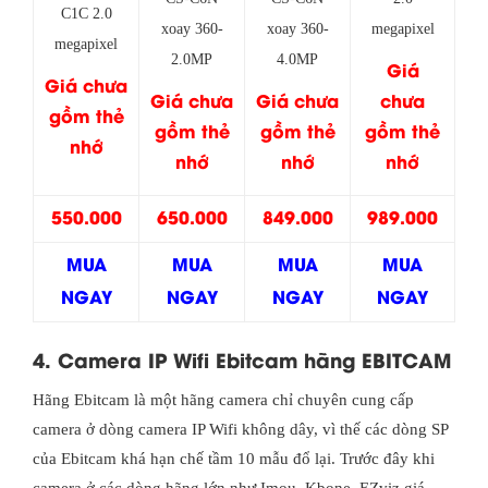
C1C 2.0
xoay 360-
xoay 360-
megapixel
megapixel
2.0MP
4.0MP
Giá
Giá chưa
Giá chưa
Giá chưa
chưa
gồm thẻ
gồm thẻ
gồm thẻ
gồm thẻ
nhớ
nhớ
nhớ
nhớ
550.000
650.000
849.000
989.000
MUA
MUA
MUA
MUA
NGAY
NGAY
NGAY
NGAY
4. Camera IP Wifi Ebitcam hãng EBITCAM
Hãng Ebitcam là một hãng camera chỉ chuyên cung cấp
camera ở dòng camera IP Wifi không dây, vì thế các dòng SP
của Ebitcam khá hạn chế tầm 10 mẫu đổ lại. Trước đây khi
camera ở các dòng hãng lớn như Imou, Kbone, EZviz giá