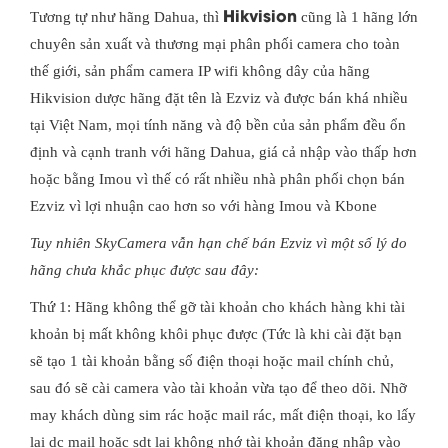
Hikvision
Tương tự như hãng Dahua, thì
cũng là 1 hãng lớn
chuyên sản xuất và thương mại phân phối camera cho toàn
thế giới, sản phẩm camera IP wifi không dây của hãng
Hikvision dược hãng đặt tên là Ezviz và được bán khá nhiều
tại Việt Nam, mọi tính năng và độ bền của sản phẩm đều ổn
định và cạnh tranh với hãng Dahua, giá cả nhập vào thấp hơn
hoặc bằng Imou vì thế có rất nhiều nhà phân phối chọn bán
Ezviz vì lợi nhuận cao hơn so với hàng Imou và Kbone
Tuy nhiên SkyCamera vẫn hạn chế bán Ezviz vì một số lý do
hãng chưa khắc phục được sau đây:
Thứ 1: Hãng không thể gỡ tài khoản cho khách hàng khi tài
khoản bị mất không khôi phục được (Tức là khi cài đặt bạn
sẽ tạo 1 tài khoản bằng số điện thoại hoặc mail chính chủ,
sau đó sẽ cài camera vào tài khoản vừa tạo để theo dõi. Nhỡ
may khách dùng sim rác hoặc mail rác, mất điện thoại, ko lấy
lại dc mail hoặc sdt lại không nhớ tài khoản đăng nhập vào