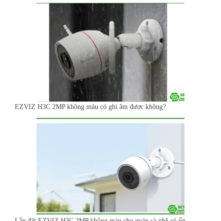
EZVIZ H3C 2MP không màu có ghi âm được không?
Lắp đặt EZVIZ H3C 2MP không màu cho quán cà phê có ổn