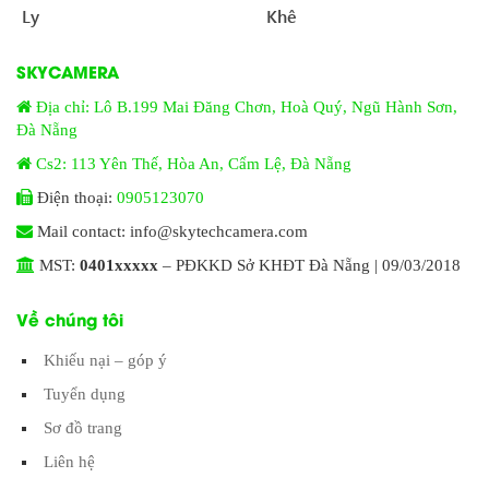
Ly
Khê
SKYCAMERA
Địa chỉ: Lô B.199 Mai Đăng Chơn, Hoà Quý, Ngũ Hành Sơn,
Đà Nẵng
Cs2: 113 Yên Thế, Hòa An, Cẩm Lệ, Đà Nẵng
Điện thoại:
0905123070
Mail contact: info@skytechcamera.com
MST:
0401xxxxx
– PĐKKD Sở KHĐT Đà Nẵng | 09/03/2018
Về chúng tôi
Khiếu nại – góp ý
Tuyển dụng
Sơ đồ trang
Liên hệ