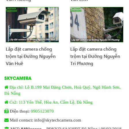
Lắp đặt camera chống
Lắp đặt camera chống
trộm tại Đường Nguyễn
trộm tại Đường Nguyễn
Văn Huề
Tri Phương
SKYCAMERA
Địa chỉ: Lô B.199 Mai Đăng Chơn, Hoà Quý, Ngũ Hành Sơn,
Đà Nẵng
Cs2: 113 Yên Thế, Hòa An, Cẩm Lệ, Đà Nẵng
Điện thoại:
0905123070
Mail contact: info@skytechcamera.com
MST:
0401xxxxx
– PĐKKD Sở KHĐT Đà Nẵng | 09/03/2018