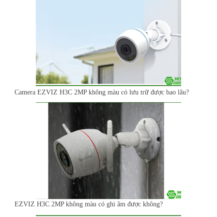
Camera EZVIZ H3C 2MP không màu có lưu trữ được bao lâu?
EZVIZ H3C 2MP không màu có ghi âm được không?