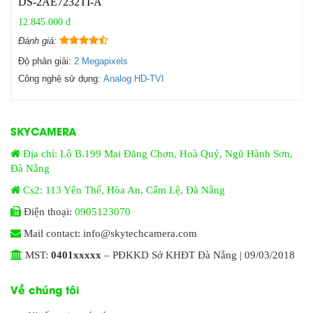
DS-2AE7232TI-A
12.845.000 đ
Đánh giá:
Độ phân giải:
2 Megapixels
Công nghệ sử dụng:
Analog HD-TVI
SKYCAMERA
Địa chỉ: Lô B.199 Mai Đăng Chơn, Hoà Quý, Ngũ Hành Sơn,
Đà Nẵng
Cs2: 113 Yên Thế, Hòa An, Cẩm Lệ, Đà Nẵng
Điện thoại:
0905123070
Mail contact: info@skytechcamera.com
MST:
0401xxxxx
– PĐKKD Sở KHĐT Đà Nẵng | 09/03/2018
Về chúng tôi