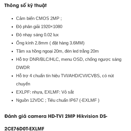
Thông số kỹ thuật
Cảm biến CMOS 2MP ;
Độ phân giải 1920×1080
Độ nhạy sáng 0.02 lux
Ống kính 2.8mm ( đặt hàng 3.6MM)
Tầm xa hồng ngoại 20m, đèn led trằng 20m
Hỗ trợ DNR/BLC/HLC, menu OSD, chống ngược sáng
DWDR
Hỗ trợ 4 chuẩn tín hiệu TVI/AHD/CVI/CVBS, có nút
chuyển
EXLPF: nhựa,
EXLMF: Vỏ sắt
Nguồn 12VDC ; Tiêu chuẩn IP67 (-EXLMF )
Đánh giá camera HD-TVI 2MP Hikvision DS-
2CE76D0T-EXLMF