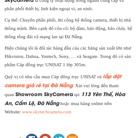
là công ty hoạt động trong ngành cung cấp và
phân phối thiết bị, linh kiện ngoại vi, an ninh.
Cụ thể: Chuyên phân phối, thi công hệ thống camera, thiết bị nhà
thông mình. Bên cạnh đó còn có: bộ đàm, báo động, báo cháy, hệ
thống tổng đài và mạng lan tại Đà Nẵng.
Hiện chúng tôi là đối tác hàng đầu của các hãng sản xuất lớn như
Hikvision, Dahua, Vantech, Sony, … và Seagate. Trong đó có sản
phẩm Cáp đồng trục UNISAT 1 lớp 305m.
lắp đặt
Quý vị có nhu cầu
mua Cáp đồng trục UNISAT và
camera giá rẻ tại Đà Nẵng
.
Xin vui lòng đến tham
Showroom SkyCamera
113 Yên Thế, Hòa
quan
tại:
An, Cẩm Lệ, Đà Nẵn
g
hoặc mua hàng online trên
Website:
www.skytechcamera.com