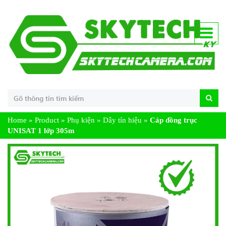
Home
»
Product
»
Phụ kiện
»
Dây tín hiệu
»
Cáp đồng trục
UNISAT 1 lớp 305m