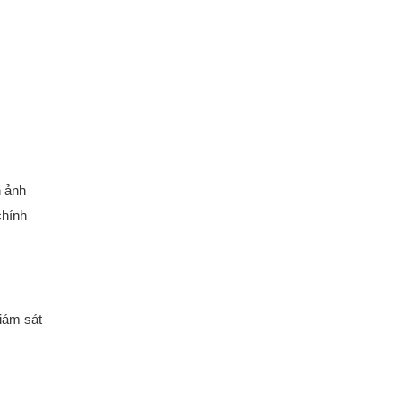
h ảnh
chính
giám sát