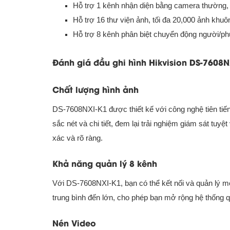
Hỗ trợ 1 kênh nhận diện bằng camera thường
Hỗ trợ 16 thư viện ảnh, tối đa 20,000 ảnh khuô
Hỗ trợ 8 kênh phân biệt chuyển động người/ph
Đánh giá đầu ghi hình Hikvision DS-7608N
Chất lượng hình ảnh
DS-7608NXI-K1 được thiết kế với công nghệ tiên tiến
sắc nét và chi tiết, đem lại trải nghiệm giám sát tuyệ
xác và rõ ràng.
Khả năng quản lý 8 kênh
Với DS-7608NXI-K1, bạn có thể kết nối và quản lý một
trung bình đến lớn, cho phép bạn mở rộng hệ thống 
Nén Video