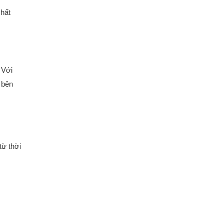
chất
 Với
 bên
từ thời