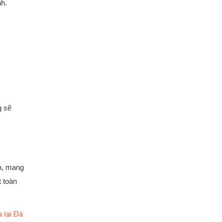
nh.
g sẽ
ến, mang
t toàn
 tại Đà