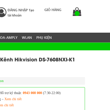
GIỎ HÀNG
ĐĂNG NHẬP
Tạo
tài khoản
LOA-AMPLY
WLAN
PHỤ KIỆN
Kênh Hikvision DS-7608NXI-K1
ion
Hỗ trợ kỹ thuật:
0943 008 000
(7:30-22:00)
g –
Xem chi tiết
m chi tiết