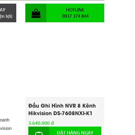
AY
HOTLINE
n lợi)
0937 374 844
Đầu Ghi Hình NVR 8 Kênh
Hikvision DS-7608NXI-K1
doanh
3.640.000 đ
vision
ĐẶT HÀNG NGAY