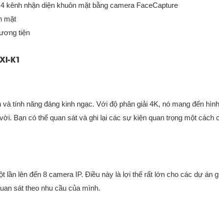
, 4 kênh nhận diện khuôn mặt bằng camera FaceCapture
n mặt
ương tiện
XI-K1
 và tính năng đáng kinh ngạc. Với độ phân giải 4K, nó mang đến hìn
t vời. Bạn có thể quan sát và ghi lại các sự kiện quan trọng một cách 
 lần lên đến 8 camera IP. Điều này là lợi thế rất lớn cho các dự án 
quan sát theo nhu cầu của mình.