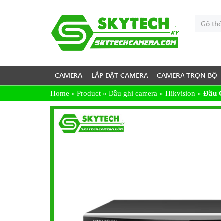
CAMERA
LẮP ĐẶT CAMERA
CAMERA TRỌN BỘ
Home
»
Product
»
Đầu ghi camera
»
Hikvision
»
Đầu 