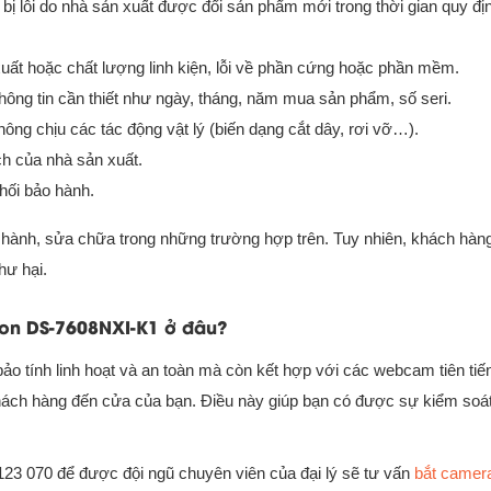
ị lỗi do nhà sản xuất được đổi sản phẩm mới trong thời gian quy đị
xuất hoặc chất lượng linh kiện, lỗi về phần cứng hoặc phần mềm.
ông tin cần thiết như ngày, tháng, năm mua sản phẩm, số seri.
ng chịu các tác động vật lý (biến dạng cắt dây, rơi vỡ…).
h của nhà sản xuất.
hối bảo hành.
 hành, sửa chữa trong những trường hợp trên. Tuy nhiên, khách hàn
hư hại.
ion DS-7608NXI-K1 ở đâu?
ảo tính linh hoạt và an toàn mà còn kết hợp với các webcam tiên ti
i khách hàng đến cửa của bạn. Điều này giúp bạn có được sự kiểm soá
23 070 để được đội ngũ chuyên viên của đại lý sẽ tư vấn
bắt camera