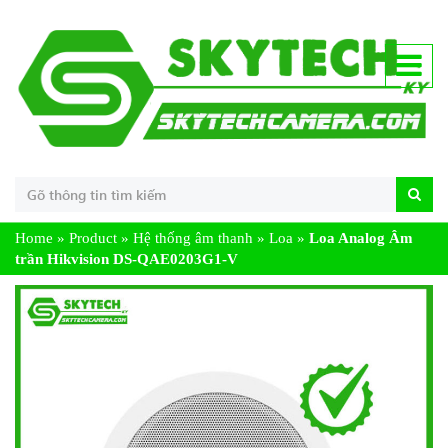
Home
»
Product
»
Hệ thống âm thanh
»
Loa
»
Loa Analog Âm
trần Hikvision DS-QAE0203G1-V