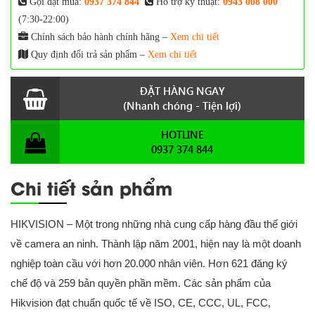
Gọi đặt mua:
0937 374 844
Hỗ trợ kỹ thuật:
0943 008 000
(7:30-22:00)
Chính sách bảo hành chính hãng –
Xem chi tiết
Quy định đổi trả sản phẩm –
Xem chi tiết
ĐẶT HÀNG NGAY
(Nhanh chóng - Tiện lợi)
HOTLINE
0937 374 844
Chi tiết sản phẩm
HIKVISION – Một trong những nhà cung cấp hàng đầu thế giới
về camera an ninh. Thành lập năm 2001, hiện nay là một doanh
nghiệp toàn cầu với hơn 20.000 nhân viên. Hơn 621 đăng ký
chế độ và 259 bản quyền phần mềm. Các sản phẩm của
Hikvision đạt chuẩn quốc tế về ISO, CE, CCC, UL, FCC,