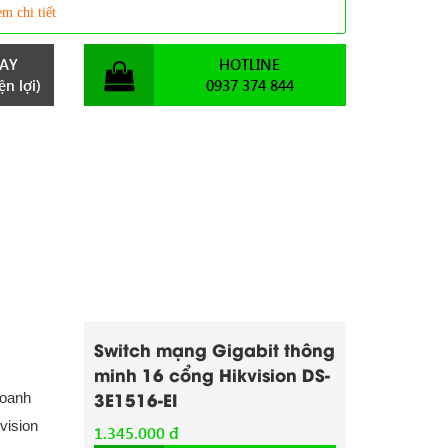
m chi tiết
AY
HOTLINE
n lợi)
0937 374 844
Switch mạng Gigabit thông
minh 16 cổng Hikvision DS-
3E1516-EI
doanh
vision
1.345.000 đ