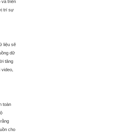
và triển
 trí sự
 liệu sẽ
luồng dữ
ời tăng
 video,
n toàn
độ
 rằng
guồn cho