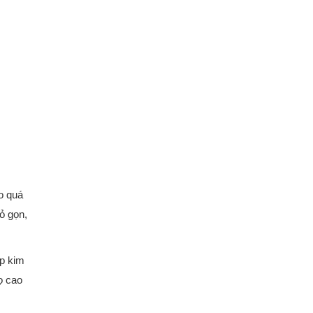
o quá
ỏ gọn,
ợp kim
ọ cao