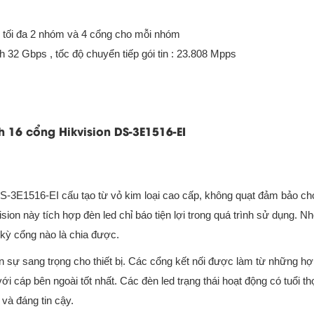
: tối đa 2 nhóm và 4 cổng cho mỗi nhóm
32 Gbps , tốc độ chuyển tiếp gói tin : 23.808 Mpps
16 cổng Hikvision DS-3E1516-EI
DS-3E1516-EI cấu tạo từ vỏ kim loại cao cấp, không quạt đảm bảo ch
ion này tích hợp đèn led chỉ báo tiện lợi trong quá trình sử dụng. Nh
kỳ cổng nào là chia được.
n sự sang trọng cho thiết bị. Các cổng kết nối được làm từ những h
ới cáp bên ngoài tốt nhất. Các đèn led trạng thái hoạt động có tuổi th
 và đáng tin cậy.