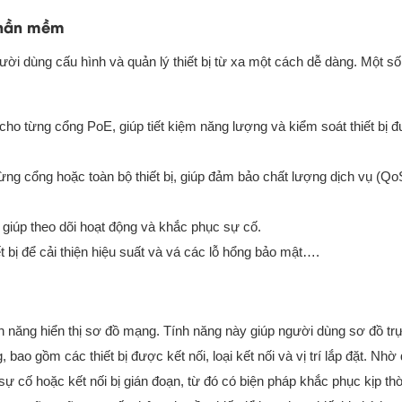
 phần mềm
i dùng cấu hình và quản lý thiết bị từ xa một cách dễ dàng. Một số
cho từng cổng PoE, giúp tiết kiệm năng lượng và kiểm soát thiết bị 
ừng cổng hoặc toàn bộ thiết bị, giúp đảm bảo chất lượng dịch vụ (Qo
ị, giúp theo dõi hoạt động và khắc phục sự cố.
 bị để cải thiện hiệu suất và vá các lỗ hổng bảo mật….
nh năng hiển thị sơ đồ mạng. Tính năng này giúp người dùng sơ đồ tr
o gồm các thiết bị được kết nối, loại kết nối và vị trí lắp đặt. Nhờ
sự cố hoặc kết nối bị gián đoạn, từ đó có biện pháp khắc phục kịp thờ