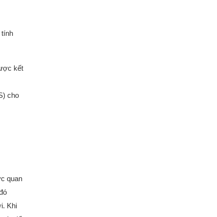
 tính
được kết
S) cho
ực quan
 đó
i. Khi