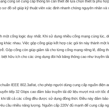
 cũng sẽ cung cấp thông tin cần thiết để lựa chọn thiết bị phù hợp 
o sơ đồ sẽ giúp kỹ thuật viên xác định nhanh chóng nguyên nhân và vị
 một cổng logic duy nhất. Khi sử dụng nhiều cổng mạng cùng lúc, dữ
ng khác nhau. Việc gộp cổng giúp kết hợp các gói tin này thành một 
ộ trễ. Gộp cổng còn giúp giảm tải cho từng cổng mạng riêng lẻ, đổng th
 biệt hữu ích cho các ứng dụng đòi hỏi băng thông cao như truyền tải
h chuẩn IEEE 802.3af/at, cho phép người dùng cung cấp nguồn điện a
huyển tiếp 32 Gbps cao đảm bảo truyền tải dữ liệu mượt mà với tốc 
ả khi tất cả các cổng đều được sử dụng đồng thời. Điều này đảm bảo
ị yêu cầu nhiều năng lượng. Nguồn cấp 220V đủ mạnh để cung cấp n