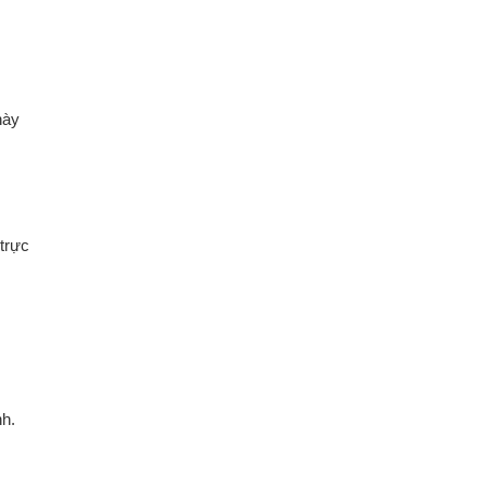
này
trực
nh.