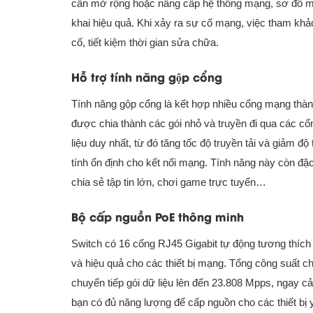
cần mở rộng hoặc nâng cấp hệ thống mạng, sơ đồ mạng
khai hiệu quả. Khi xảy ra sự cố mạng, việc tham khả
cố, tiết kiệm thời gian sửa chữa.
Hỗ trợ tính năng gộp cổng
Tính năng gộp cổng là kết hợp nhiều cổng mạng thành
được chia thành các gói nhỏ và truyền đi qua các cổ
liệu duy nhất, từ đó tăng tốc độ truyền tải và giảm đ
tính ổn định cho kết nối mạng. Tính năng này còn đặc
chia sẻ tập tin lớn, chơi game trực tuyến…
Bộ cấp nguồn PoE thông minh
Switch có 16 cổng RJ45 Gigabit tự động tương thíc
và hiệu quả cho các thiết bị mạng. Tổng công suất c
chuyển tiếp gói dữ liệu lên đến 23.808 Mpps, ngay c
bạn có đủ năng lượng để cấp nguồn cho các thiết b