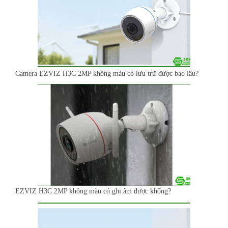
Camera EZVIZ H3C 2MP không màu có lưu trữ được bao lâu?
EZVIZ H3C 2MP không màu có ghi âm được không?