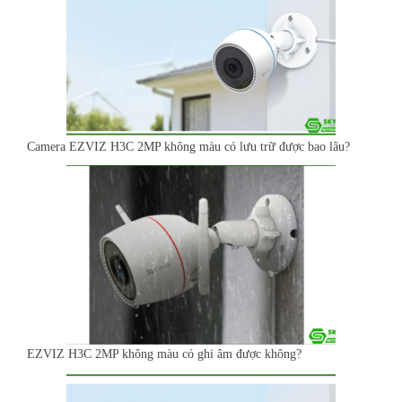
Camera EZVIZ H3C 2MP không màu có lưu trữ được bao lâu?
EZVIZ H3C 2MP không màu có ghi âm được không?